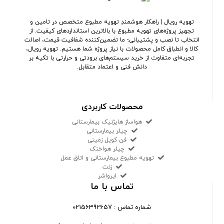
تهویه رویال | راهکار هوشمندِ تهویه مطبوع متخصص در تامین و
تجهیز پروژه‌های تهویه مطبوع با بالاترین استانداردهای کیفیت. از
انتخاب تا نصب و پشتیبانی؛ ما تضمین‌کننده شفافیت قیمت، اصالت
کالا و انطباق کامل محصولات با نیاز پروژه شما هستیم. تهویه رویال،
تجربه‌ای متفاوت از خرید سیستم‌های برودتی و حرارتی با تکیه بر
دانش فنی و اعتماد متقابل.
محصولات کاربردی
هواساز هایژنیک بیمارستانی
چیلر بیمارستانی
فن کویل زمینی
چیلر هواخنک
تهویه مطبوع بیمارستانی و اتاق عمل
زنت
ایرواشر
تماس با ما
شماره تماس : 02156392657