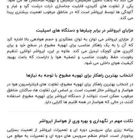
می کند که باعث تامین سرمایش، گرمایش و تهویه ساختمان ها می شود.
یکی از تفاوت های کلیدی، قابلیت جداسازی ذرات درشت گرد و غبار و
آلودگی ها توسط ایرواشر است که در مناطق مرطوب اهمیت بیشتری پیدا
می کند.
مزایای ایرواشر در برابر چیلرها و دستگاه های اسپلیت
از مزایای ایرواشر می توان به توان عملکردی و حجم هوادهی بالا اشاره کرد
که آن را به یک راهکار مناسب برای تهویه مطبوع در سطح خرد و برای
کاربری های کوچک تبدیل می کند. علاوه بر این، ایرواشر توانایی تنظیم
رطوبت، حفظ رطوبت مناسب و تصفیه هوا را داراست که باعث بهبود
کیفیت هوای داخلی می شود.
انتخاب بهترین راهکار برای تهویه مطبوع با توجه به نیازها
در انتخاب بهترین راهکار برای تهویه مطبوع، تفاوت های فیلتراسیون هوا در
هواساز و ایرواشر حائز اهمیت است. بر اساس این تفاوت ها، ساکنان مناطق
مرطوب ممکن است نتوانند از دستگاه ایرواشر برای تهویه مطبوع استفاده
کنند، در حالی که هواساز در همه اقلیم ها کارایی دارد.
نکات مهم در نگهداری و بهره وری از هواساز ایرواشر
برنامه ریزی برای سرویس دوره ای و تعمیرات ایرواشر از اهمیت بسزایی
برخوردار است. انجام منظم سرویس های دوره ای و تعمیرات به موقع می