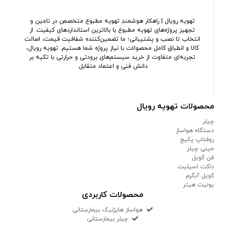
تهویه رویال | راهکار هوشمندِ تهویه مطبوع متخصص در تامین و
تجهیز پروژه‌های تهویه مطبوع با بالاترین استانداردهای کیفیت. از
انتخاب تا نصب و پشتیبانی؛ ما تضمین‌کننده شفافیت قیمت، اصالت
کالا و انطباق کامل محصولات با نیاز پروژه شما هستیم. تهویه رویال،
تجربه‌ای متفاوت از خرید سیستم‌های برودتی و حرارتی با تکیه بر
دانش فنی و اعتماد متقابل.
محصولات تهویه رویال
چیلر
دستگاه هواساز
روفتاپ پکیج
مینی چیلر
فن کویل
داکت اسپلیت
کویل آبگرم
یونیت هیتر
محصولات کاربردی
هواساز هایژنیک بیمارستانی
چیلر بیمارستانی