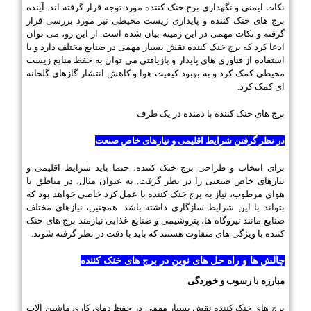
نکات ایمنی و نگهداری برج خنک کننده مورد توجه قرار گرفته اند. آینده
برج های خنک کننده و پایداری زیست محیطی نیز مورد بررسی قرار
گرفته و نکات مهمی در این زمینه بیان شده است. از این رو، می توان
ادعا کرد که برج خنک کننده نقش بسیار مهمی در صنایع مختلف دارد و با
استفاده از فناوری های پایدار و بازیافتی می توان به حفظ منابع زیست
محیطی کمک کرد و به بهبود کیفیت هوا و کاهش انتشار گازهای گلخانه
ای کمک کرد.
برج های خنک کننده با دمنده در یک طرف​
در نظر گرفتن شرایط اقلیمی و نیازهای خاص صنعت
برای انتخاب و طراحی برج خنک کننده، حتما باید شرایط اقلیمی و
نیازهای خاص صنعتی را در نظر گرفت. به عنوان مثال، در مناطق با
هوای مرطوب، نیاز به برج خنک کننده با عمل کرد خاصی خواهد بود که
بتواند با این شرایط سازگاری داشته باشد. همچنین، نیازهای مختلف
صنایع مانند نیروگاه ها، پتروشیمی و صنایع غذایی نیازمند برج های خنک
کننده با ویژگی های متفاوت هستند که باید با دقت در نظر گرفته شوند.
چالش ها و راه حل های نوین در برج های خنک کننده
مبارزه با رسوب و خوردگی
برج های خنک کننده نقش بسیار مهمی در حفظ دمای کاری ماشین آلات