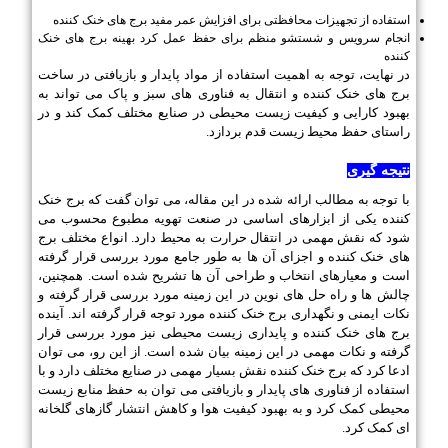
استفاده از تجهیزات محافظتی برای افزایش عمر مفید برج های خنک کننده
انجام سرویس و شستشو منظم برای حفظ عمل کرد بهینه برج های خنک
کننده
در نهایت، توجه به اهمیت استفاده از مواد پایدار و بازیافتی در ساخت
برج های خنک کننده و انتقال به فناوری های سبز و پاک می تواند به
بهبود کارایی و کیفیت زیست محیطی در صنایع مختلف کمک کند و در
راستای حفظ محیط زیست قدم بردازد.
نتیجه گیری
با توجه به مطالب ارائه شده در این مقاله، می توان گفت که برج خنک
کننده یکی از ابزارهای اساسی در صنعت تهویه مطبوع محسوب می
شود که نقش مهمی در انتقال حرارت به محیط دارد. انواع مختلف برج
های خنک کننده و اجزای آن ها به طور جامع مورد بررسی قرار گرفته
است و معیارهای انتخاب و طراحی آن ها تشریح شده است. همچنین،
چالش ها و راه حل های نوین در این زمینه مورد بررسی قرار گرفته و
نکات ایمنی و نگهداری برج خنک کننده مورد توجه قرار گرفته اند. آینده
برج های خنک کننده و پایداری زیست محیطی نیز مورد بررسی قرار
گرفته و نکات مهمی در این زمینه بیان شده است. از این رو، می توان
ادعا کرد که برج خنک کننده نقش بسیار مهمی در صنایع مختلف دارد و با
استفاده از فناوری های پایدار و بازیافتی می توان به حفظ منابع زیست
محیطی کمک کرد و به بهبود کیفیت هوا و کاهش انتشار گازهای گلخانه
ای کمک کرد.