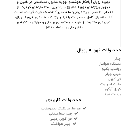
تهویه رویال | راهکار هوشمندِ تهویه مطبوع متخصص در تامین و
تجهیز پروژه‌های تهویه مطبوع با بالاترین استانداردهای کیفیت. از
انتخاب تا نصب و پشتیبانی؛ ما تضمین‌کننده شفافیت قیمت، اصالت
کالا و انطباق کامل محصولات با نیاز پروژه شما هستیم. تهویه رویال،
تجربه‌ای متفاوت از خرید سیستم‌های برودتی و حرارتی با تکیه بر
دانش فنی و اعتماد متقابل.
محصولات تهویه رویال
چیلر
دستگاه هواساز
روفتاپ پکیج
مینی چیلر
فن کویل
داکت اسپلیت
کویل آبگرم
یونیت هیتر
محصولات کاربردی
هواساز هایژنیک بیمارستانی
چیلر بیمارستانی
فن کویل زمینی
چیلر هواخنک