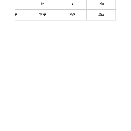
14
12
10
No.
3/4"
3/4"
3/4"
Dia.