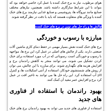
هوای مرطوب، نیاز به برج خنک کننده با عمل کرد خاصی خواهد بود که
بتواند با این شرایط سازگاری داشته باشد. همچنین، نیازهای مختلف
صنایع مانند نیروگاه ها، پتروشیمی و صنایع غذایی نیازمند برج های خنک
کننده با ویژگی های متفاوت هستند که باید با دقت در نظر گرفته شوند.
چالش ها و راه حل های نوین در برج های خنک کننده
مبارزه با رسوب و خوردگی
برج های خنک کننده نقش بسیار مهمی در حفظ دمای کاری ماشین آلات
صنعتی دارند. یکی از چالش های اصلی در عمل کرد این برج ها، مواجهه
با رسوب و خوردگی است. رسوباتی که در آب مورد استفاده برای خنک
کردن تشکیل می شوند، می توانند منجر به کاهش راندمان برج و
افزایش هزینه های نگهداری شوند. برای مبارزه با این چالش، می توان
از روش های شستشوی خودکار، استفاده از آنتی اسکیلانت ها، و کنترل
pH آب استفاده کرد. این راه حل ها می توانند به تاخیر افت در عمل
کرد برج و افزایش عمر مفید آن کمک کنند.
بهبود راندمان با استفاده از فناوری
های جدید
استفاده از فناوری های جدید می تواند به بهبود راندمان برج های خنک