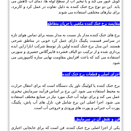
کویل عبور می کند و با تبخیر آب از سطح لوله ها، دمای آب کاهش می
یابد. این دو نوع برج خنک کننده به دلیل تفاوت در عمل کرد و کاربرد،
برای نیازهای مختلفی استفاده می شوند.
مقایسه برج خنک کننده مکعبی با جریان متقاطع
برج های خنک کننده مدار باز نسبت به مدار بسته برای تماس هوای تازه
در سراسر قسمت پکینگ دارای عمل کرد خوبی در مناطق شرجی
هستند. این مدل برج خنک کننده اولین بار توسط شرکت ابارا ژاپن ایده
پردازی شده و از ترکیب دو الیاف فشرده فایبرگلاس حصیری و سوزنی
استفاده می کند که باعث افزایش مقاومت نهایی سازه کامپوزیتی می
شود.
اجزای اصلی و قطعات برج خنک کننده
برج خنک کننده یا کولینگ تاور یک دستگاه است که برای انتقال حرارت
به محیط استفاده می شود. این برج بر اساس فرآیند سرمایش تبخیری
عمل می کند و برای تولید آب خنک مورد نیاز در صنایع مختلف استفاده
می شود. اجزا اصلی این برج شامل فن، نازل های آب پاش، پکینگ،
پورت آب جبرانی و پورت های ورودی و خروجی آب است.
فن و نقش آن در سرمایش
یکی از اجزا اصلی برج خنک کننده، فن است که برای جابجایی اجباری