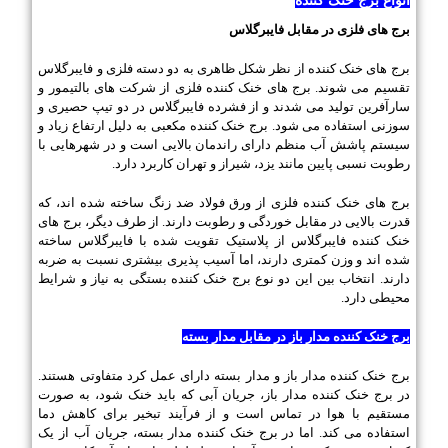
انواع برج خنک کننده
برج های فلزی در مقابل فایبرگلاس
برج های خنک کننده از نظر شکل ظاهری به دو دسته فلزی و فایبرگلاس
تقسیم می شوند. برج های خنک کننده فلزی از شرکت های بالتیمور و
سارآفرین تولید می شدند و از فشرده فایبرگلاس در دو تیپ حصیری و
سوزنی استفاده می شود. برج خنک کننده مکعبی به دلیل ارتفاع زیاد و
سیستم پاشش آب منظم دارای راندمان بالایی است و در شهرهایی با
رطوبت نسبی پایین مانند یزد، شیراز و تهران کاربرد دارد.
برج های خنک کننده فلزی از ورق فولاد ضد زنگ ساخته شده اند، که
قدرت بالایی در مقابل خوردگی و رطوبت دارند. از طرف دیگر، برج های
خنک کننده فایبرگلاس از پلاستیک تقویت شده با فایبرگلاس ساخته
شده اند و وزن کمتری دارند، اما آسیب پذیری بیشتری نسبت به ضربه
دارند. انتخاب بین این دو نوع برج خنک کننده بستگی به نیاز و شرایط
محیطی دارد.
برج خنک کننده مدار باز در مقابل مدار بسته
برج خنک کننده مدار باز و مدار بسته دارای عمل کرد متفاوتی هستند.
در برج خنک کننده مدار باز، جریان آبی که باید خنک شود، به صورت
مستقیم با هوا در تماس است و از فرآیند تبخیر برای کاهش دما
استفاده می کند. اما در برج خنک کننده مدار بسته، جریان آب از یک