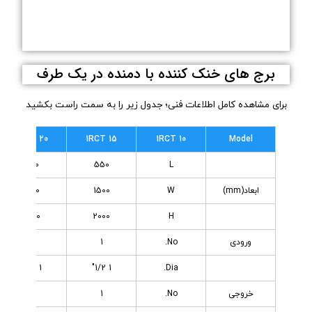
برج های خنک کننده با دمنده در یک طرف
برای مشاهده کامل اطلاعات فنی؛ جدول زیر را به سمت راست بکشید
1RCT 20
1RCT 15
1RCT 10
Model
720
550
L
ابعاد(mm)
W
1500
1690
2000
2000
H
ورودی
No.
1
1
1 1/2"
1 1/2"
Dia.
خروجی
No.
1
1