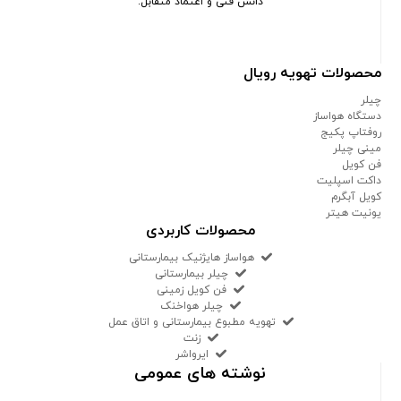
دانش فنی و اعتماد متقابل.
محصولات تهویه رویال
چیلر
دستگاه هواساز
روفتاپ پکیج
مینی چیلر
فن کویل
داکت اسپلیت
کویل آبگرم
یونیت هیتر
محصولات کاربردی
هواساز هایژنیک بیمارستانی
چیلر بیمارستانی
فن کویل زمینی
چیلر هواخنک
تهویه مطبوع بیمارستانی و اتاق عمل
زنت
ایرواشر
نوشته های عمومی