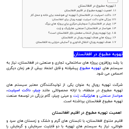
تهویه مطبوع در افغانستان
اهمیت تهویه مطبوع در اقلیم افغانستان
داکت اسپلیت در افغانستان | تهویه ای هوشمند برای خانه و محل کار
ویژگی های داکت اسپلیت تهویه رویال برای افغانستان:
چیلر در افغانستان | سرمایش مرکزی برای پروژه های بزرگ
هواساز در افغانستان | صنعتی، هایژنیک و زنت
چرا تهویه رویال انتخاب مطمئن بازار افغانستان است؟
پروژه های هدف تهویه رویال در افغانستان
هدف تهویه رویال؛ انتقال فناوری و آسایش حرارتی به افغانستان
تهویه مطبوع در افغانستان
با رشد روزافزون پروژه های ساختمانی، تجاری و صنعتی در افغانستان، نیاز به
سیستم های
تهویه مطبوع
پیشرفته و قابل اعتماد بیش از هر زمان دیگری
احساس می شود.
شرکت تهویه رویال به عنوان یکی از تولیدکنندگان معتبر سیستم های
تهویه مطبوع در منطقه، با ارائه محصولاتی مانند
چیلر
،
داکت اسپلیت
،
هواساز
صنعتی
و
هایژنیک
،
زنت
و مینی چیلر، گام بزرگی در توسعه صنعت
تهویه مطبوع افغانستان برداشته است.
اهمیت تهویه مطبوع در اقلیم افغانستان
اقلیم متنوع افغانستان، با تابستان های گرم و خشک و زمستان های سرد و
طولانی، نیاز به سیستم های تهویه با دو قابلیت سرمایش و گرمایش را