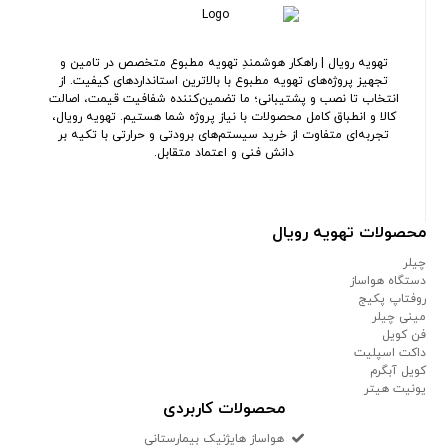
تهویه رویال | راهکار هوشمندِ تهویه مطبوع متخصص در تامین و
تجهیز پروژه‌های تهویه مطبوع با بالاترین استانداردهای کیفیت. از
انتخاب تا نصب و پشتیبانی؛ ما تضمین‌کننده شفافیت قیمت، اصالت
کالا و انطباق کامل محصولات با نیاز پروژه شما هستیم. تهویه رویال،
تجربه‌ای متفاوت از خرید سیستم‌های برودتی و حرارتی با تکیه بر
دانش فنی و اعتماد متقابل.
محصولات تهویه رویال
چیلر
دستگاه هواساز
روفتاپ پکیج
مینی چیلر
فن کویل
داکت اسپلیت
کویل آبگرم
یونیت هیتر
محصولات کاربردی
هواساز هایژنیک بیمارستانی