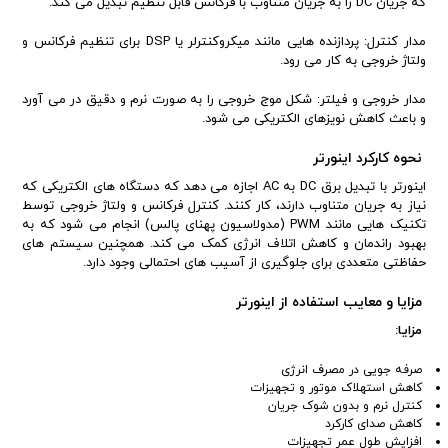
که جریان DC را به جریان متناوب با فرکانس قابل تنظیم تبدیل می کند.
مدار کنترل: پردازنده هایی مانند میکروکنترلر یا DSP برای تنظیم فرکانس و
ولتاژ خروجی به کار می رود.
مدار خروجی و فیلتر: شکل موج خروجی را به صورت نرم و دقیق در می آورد
و باعث کاهش نویزهای الکتریکی می شود.
نحوه کارکرد اینورتر
اینورتر با تبدیل برق DC به AC اجازه می دهد که دستگاه های الکتریکی که
نیاز به جریان متناوب دارند، کار کنند. کنترل فرکانس و ولتاژ خروجی توسط
تکنیک هایی مانند PWM (مدولاسیون پهنای پالس) انجام می شود که به
بهبود راندمان و کاهش اتلاف انرژی کمک می کند. همچنین سیستم های
حفاظتی متعددی برای جلوگیری از آسیب های احتمالی وجود دارد.
مزایا و معایب استفاده از اینورتر
مزایا:
صرفه جویی در مصرف انرژی
کاهش استهلاک موتور و تجهیزات
کنترل نرم و بدون شوک جریان
کاهش صدای کارکرد
افزایش طول عمر تجهیزات