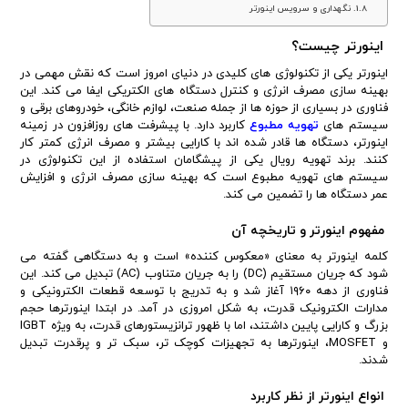
نگهداری و سرویس اینورتر
اینورتر چیست؟
اینورتر یکی از تکنولوژی های کلیدی در دنیای امروز است که نقش مهمی در
بهینه سازی مصرف انرژی و کنترل دستگاه های الکتریکی ایفا می کند. این
فناوری در بسیاری از حوزه ها از جمله صنعت، لوازم خانگی، خودروهای برقی و
سیستم های
تهویه مطبوع
کاربرد دارد. با پیشرفت های روزافزون در زمینه
اینورتر، دستگاه ها قادر شده اند با کارایی بیشتر و مصرف انرژی کمتر کار
کنند. برند تهویه رویال یکی از پیشگامان استفاده از این تکنولوژی در
سیستم های تهویه مطبوع است که بهینه سازی مصرف انرژی و افزایش
عمر دستگاه ها را تضمین می کند.
مفهوم اینورتر و تاریخچه آن
کلمه اینورتر به معنای «معکوس کننده» است و به دستگاهی گفته می
شود که جریان مستقیم (DC) را به جریان متناوب (AC) تبدیل می کند. این
فناوری از دهه ۱۹۶۰ آغاز شد و به تدریج با توسعه قطعات الکترونیکی و
مدارات الکترونیک قدرت، به شکل امروزی در آمد. در ابتدا اینورترها حجم
بزرگ و کارایی پایین داشتند، اما با ظهور ترانزیستورهای قدرت، به ویژه IGBT
و MOSFET، اینورترها به تجهیزات کوچک تر، سبک تر و پرقدرت تبدیل
شدند.
انواع اینورتر از نظر کاربرد