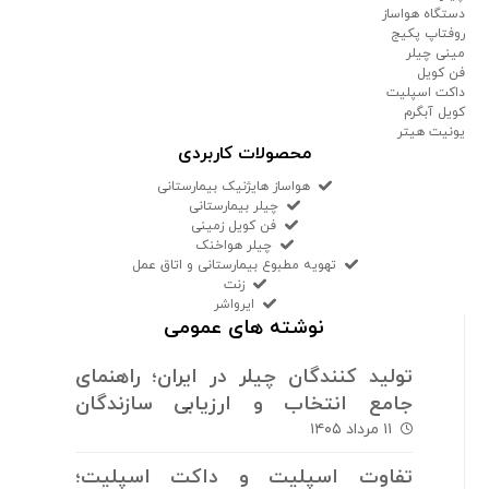
دستگاه هواساز
روفتاپ پکیج
مینی چیلر
فن کویل
داکت اسپلیت
کویل آبگرم
یونیت هیتر
محصولات کاربردی
هواساز هایژنیک بیمارستانی
چیلر بیمارستانی
فن کویل زمینی
چیلر هواخنک
تهویه مطبوع بیمارستانی و اتاق عمل
زنت
ایرواشر
نوشته های عمومی
تولید کنندگان چیلر در ایران؛ راهنمای
جامع انتخاب و ارزیابی سازندگان
سیستم های برودتی
۱۱ مرداد ۱۴۰۵
تفاوت اسپلیت و داکت اسپلیت؛