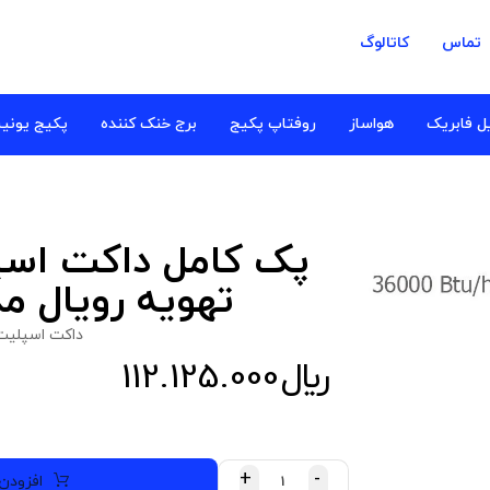
تماس
کاتالوگ
ل فابریک
هواساز
روفتاپ پکیج
برج خنک کننده
پکیج یونی
تهویه رویال مدل DS36T1
داکت اسپلیت 
﷼
112.125.000
+
-
افزودن