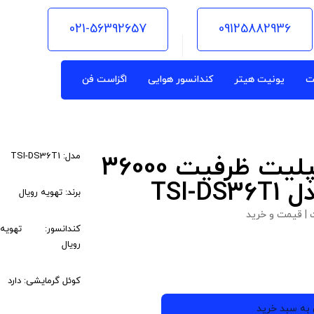
021-56392657
09125882936
ت
یونیت هیتر
کندانسور هوایی
اگزاست فن
مدل: TSI-DS36T1
پک کامل داکت اسپلیت ظرفیت 36000
TSI-
برند: تهویه رویال
| قیمت و خرید
کندانسور: تهویه
رویال
کوئل گرمایشی: دارد
 به سبد خرید