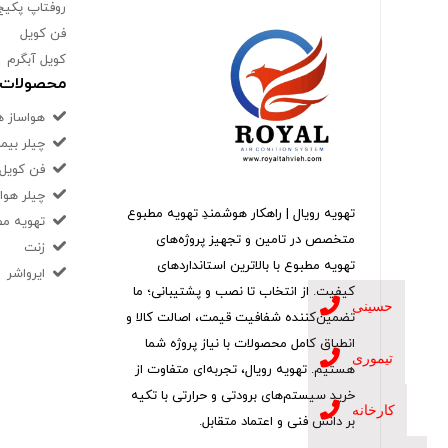
روفتاپ پکیج
فن کویل
کویل آبگرم
محصولات ک
هواساز ه
چیلر بیم
فن کویل 
چیلر هوا
تهویه رویال | راهکار هوشمندِ تهویه مطبوع
تهویه مط
متخصص در تامین و تجهیز پروژه‌های
زنت
تهویه مطبوع با بالاترین استانداردهای
ایرواشر
کیفیت. از انتخاب تا نصب و پشتیبانی؛ ما
حسینی
تضمین‌کننده شفافیت قیمت، اصالت کالا و
انطباق کامل محصولات با نیاز پروژه شما
تیموری
هستیم. تهویه رویال، تجربه‌ای متفاوت از
خرید سیستم‌های برودتی و حرارتی با تکیه
کارخانه
بر دانش فنی و اعتماد متقابل.