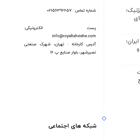
ژنیک؛
شماره تماس : 02156392657
ای
پست الکترونیکی:
info@royaltahviehe.com
یران؛
آدرس کارخانه : تهران، شهرک صنعتی
و
نصیرشهر، بلوار صنایع پ 16
تم
ت
ش و
شبکه های اجتماعی