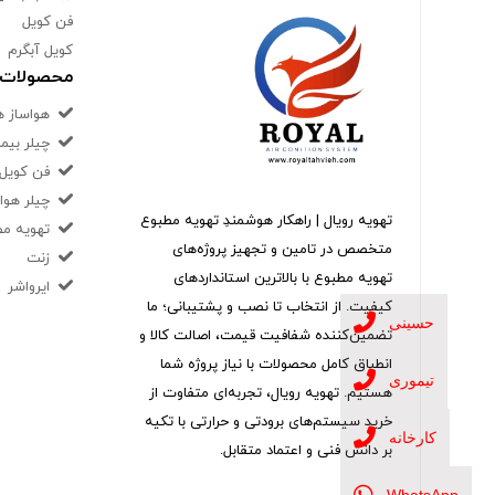
فن کویل
کویل آبگرم
محصولات ک
هواساز ه
چیلر بیم
فن کویل 
چیلر هوا
تهویه رویال | راهکار هوشمندِ تهویه مطبوع
تهویه مط
متخصص در تامین و تجهیز پروژه‌های
زنت
تهویه مطبوع با بالاترین استانداردهای
ایرواشر
کیفیت. از انتخاب تا نصب و پشتیبانی؛ ما
حسینی
تضمین‌کننده شفافیت قیمت، اصالت کالا و
انطباق کامل محصولات با نیاز پروژه شما
تیموری
هستیم. تهویه رویال، تجربه‌ای متفاوت از
خرید سیستم‌های برودتی و حرارتی با تکیه
کارخانه
بر دانش فنی و اعتماد متقابل.