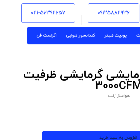
021-56392657
09125882936
ت
یونیت هیتر
کندانسور هوایی
اگزاست فن
رمایشی گرمایشی ظرفیت
3000CF
هواساز زنت
افزودن به سبد خرید