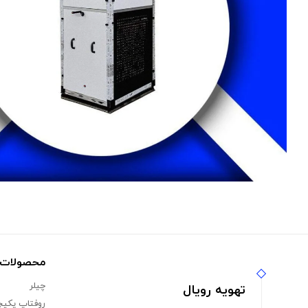
محصولات ت
چیلر
تهویه رویال
روفتاپ پکیج