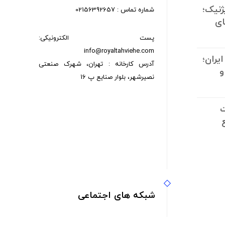
ژنیک؛
شماره تماس : 02156392657
ای
پست الکترونیکی:
info@royaltahviehe.com
یران؛
آدرس کارخانه : تهران، شهرک صنعتی
و
نصیرشهر، بلوار صنایع پ 16
تم
ت
ش و
شبکه های اجتماعی