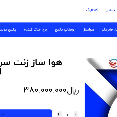
تماس
کاتالوگ
ل فابریک
هواساز
روفتاپ پکیج
برج خنک کننده
پکیج یونی
هوا ساز زنت س
M
﷼
380.000.000
+
-