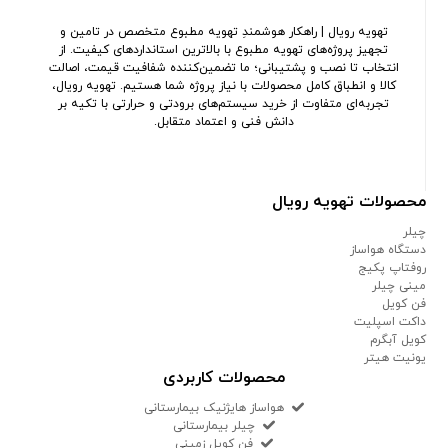
تهویه رویال | راهکار هوشمندِ تهویه مطبوع متخصص در تامین و
تجهیز پروژه‌های تهویه مطبوع با بالاترین استانداردهای کیفیت. از
انتخاب تا نصب و پشتیبانی؛ ما تضمین‌کننده شفافیت قیمت، اصالت
کالا و انطباق کامل محصولات با نیاز پروژه شما هستیم. تهویه رویال،
تجربه‌ای متفاوت از خرید سیستم‌های برودتی و حرارتی با تکیه بر
دانش فنی و اعتماد متقابل.
محصولات تهویه رویال
چیلر
دستگاه هواساز
روفتاپ پکیج
مینی چیلر
فن کویل
داکت اسپلیت
کویل آبگرم
یونیت هیتر
محصولات کاربردی
هواساز هایژنیک بیمارستانی
چیلر بیمارستانی
فن کویل زمینی