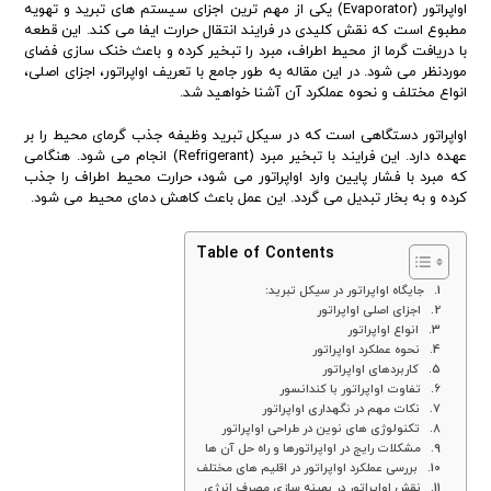
اواپراتور (Evaporator) یکی از مهم ترین اجزای سیستم های تبرید و تهویه
مطبوع است که نقش کلیدی در فرایند انتقال حرارت ایفا می کند. این قطعه
با دریافت گرما از محیط اطراف، مبرد را تبخیر کرده و باعث خنک سازی فضای
موردنظر می شود. در این مقاله به طور جامع با تعریف اواپراتور، اجزای اصلی،
انواع مختلف و نحوه عملکرد آن آشنا خواهید شد.
اواپراتور دستگاهی است که در سیکل تبرید وظیفه جذب گرمای محیط را بر
عهده دارد. این فرایند با تبخیر مبرد (Refrigerant) انجام می شود. هنگامی
که مبرد با فشار پایین وارد اواپراتور می شود، حرارت محیط اطراف را جذب
کرده و به بخار تبدیل می گردد. این عمل باعث کاهش دمای محیط می شود.
Table of Contents
جایگاه اواپراتور در سیکل تبرید:
اجزای اصلی اواپراتور
انواع اواپراتور
نحوه عملکرد اواپراتور
کاربردهای اواپراتور
تفاوت اواپراتور با کندانسور
نکات مهم در نگهداری اواپراتور
تکنولوژی های نوین در طراحی اواپراتور
مشکلات رایج در اواپراتورها و راه حل آن ها
بررسی عملکرد اواپراتور در اقلیم های مختلف
نقش اواپراتور در بهینه سازی مصرف انرژی