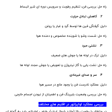
راه حل: بررسی فن، تنظیم رطوبت و سرویس دوره ای شیر انبساط
2. کاهش تبادل حرارت
دلیل: گرفتگی فین ها توسط گرد و غبار یا روغن
راه حل: شست وشو با شوینده مخصوص و دمنده هوا
3. نشتی مبرد
دلیل: ترک در لوله ها یا جوش های ضعیف
راه حل: نشت یابی با گاز نیتروژن و تعویض یا جوش مجدد لوله ها
4. سر و صدای غیرعادی
دلیل: عملکرد نادرست فن یا وجود مانع در مسیر هوا
راه حل: بررسی وضعیت بلبرینگ فن و اطمینان از نبودن اجسام خارجی
بررسی عملکرد اواپراتور در اقلیم های مختلف
در مناطق با رطوبت بالا (مانند شمال ایران)، طراحی اواپراتور باید به گونه ای