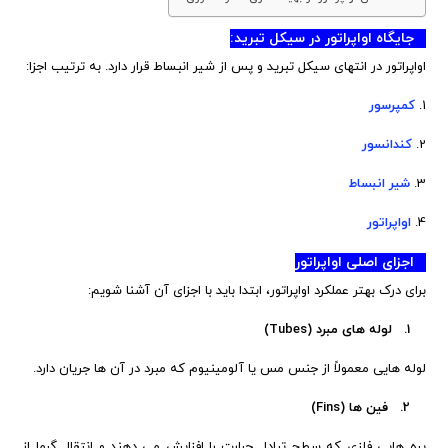
جایگاه اواپراتور در سیکل تبرید:
اواپراتور در انتهای سیکل تبرید و پس از شیر انبساط قرار دارد. به ترتیب اجزا:
1.
کمپرسور
2.
کندانسور
3.
شیر انبساط
4.
اواپراتور
اجزای اصلی اواپراتور
برای درک بهتر عملکرد اواپراتور، ابتدا باید با اجزای آن آشنا شویم:
1. لوله های مبرد (Tubes)
لوله هایی معمولاً از جنس مس یا آلومینیوم که مبرد در آن ها جریان دارد.
2. فین ها (Fins)
پره هایی فلزی که سطح تبادل حرارت را افزایش می دهند و انتقال گرما از