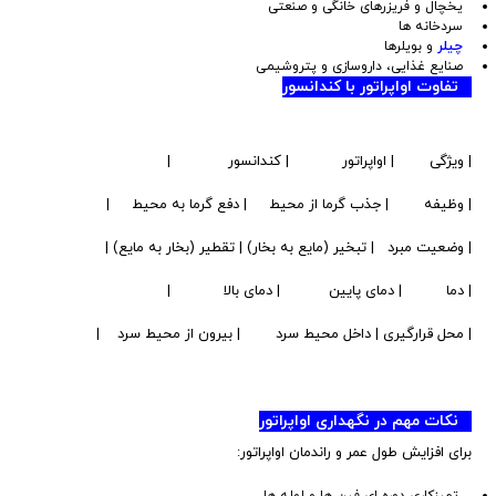
یخچال و فریزرهای خانگی و صنعتی
سردخانه ها
چیلر
و بویلرها
صنایع غذایی، داروسازی و پتروشیمی
تفاوت اواپراتور با کندانسور
| ویژگی | اواپراتور | کندانسور |
| وظیفه | جذب گرما از محیط | دفع گرما به محیط |
| وضعیت مبرد | تبخیر (مایع به بخار) | تقطیر (بخار به مایع) |
| دما | دمای پایین | دمای بالا |
| محل قرارگیری | داخل محیط سرد | بیرون از محیط سرد |
نکات مهم در نگهداری اواپراتور
برای افزایش طول عمر و راندمان اواپراتور: