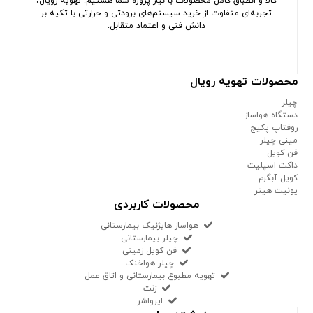
کالا و انطباق کامل محصولات با نیاز پروژه شما هستیم. تهویه رویال،
تجربه‌ای متفاوت از خرید سیستم‌های برودتی و حرارتی با تکیه بر
دانش فنی و اعتماد متقابل.
محصولات تهویه رویال
چیلر
دستگاه هواساز
روفتاپ پکیج
مینی چیلر
فن کویل
داکت اسپلیت
کویل آبگرم
یونیت هیتر
محصولات کاربردی
هواساز هایژنیک بیمارستانی
چیلر بیمارستانی
فن کویل زمینی
چیلر هواخنک
تهویه مطبوع بیمارستانی و اتاق عمل
زنت
ایرواشر