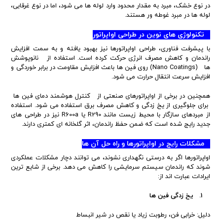
در نوع خشک، مبرد به مقدار محدود وارد لوله ها می شود، اما در نوع غرقابی،
لوله ها در مبرد غوطه ور هستند.
تکنولوژی های نوین در طراحی اواپراتور
با پیشرفت فناوری، طراحی اواپراتورها نیز بهبود یافته و به سمت افزایش
راندمان و کاهش مصرف انرژی حرکت کرده است. استفاده از نانوپوشش
ها (Nano Coatings) روی فین ها باعث افزایش مقاومت در برابر خوردگی و
افزایش سرعت انتقال حرارت می شود.
همچنین در برخی از اواپراتورهای صنعتی از کنترل هوشمند دمای فین ها
برای جلوگیری از یخ زدگی و کاهش مصرف برق استفاده می شود. استفاده
از مبردهای سازگار با محیط زیست مانند R290 یا R600a نیز در طراحی های
جدید رایج شده است که ضمن حفظ راندمان، اثر گلخانه ای کمتری دارند.
مشکلات رایج در اواپراتورها و راه حل آن ها
اواپراتورها اگر به درستی نگهداری نشوند، می توانند دچار مشکلات عملکردی
شوند که راندمان سیستم سرمایشی را کاهش می دهد. برخی از شایع ترین
ایرادات عبارت اند از:
1. یخ زدگی فین ها
دلیل: خرابی فن، رطوبت زیاد یا نقص در شیر انبساط