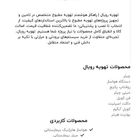
تهویه رویال | راهکار هوشمندِ تهویه مطبوع متخصص در تامین و
تجهیز پروژه‌های تهویه مطبوع با بالاترین استانداردهای کیفیت. از
انتخاب تا نصب و پشتیبانی؛ ما تضمین‌کننده شفافیت قیمت، اصالت
کالا و انطباق کامل محصولات با نیاز پروژه شما هستیم. تهویه رویال،
تجربه‌ای متفاوت از خرید سیستم‌های برودتی و حرارتی با تکیه بر
دانش فنی و اعتماد متقابل.
محصولات تهویه رویال
چیلر
دستگاه هواساز
روفتاپ پکیج
مینی چیلر
فن کویل
داکت اسپلیت
کویل آبگرم
یونیت هیتر
محصولات کاربردی
هواساز هایژنیک بیمارستانی
چیلر بیمارستانی