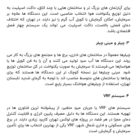
برای آپارتمان های بزرگ تر و ساختمان هایی با چند اتاق، داکت اسپلیت به
دلیل توزیع یکنواخت هوا انتخاب مناسبی است. این دستگاه ها علاوه بر
سرمایش، امکان گرمایش با کویل آب گرم را نیز دارند. در تهران که اختلاف
دمای فصلی بالاست، داکت اسپلیت می تواند یک سیستم چهار فصل
اقتصادی باشد.
۳. چیلر و مینی چیلر
چیلرها معمولاً در ساختمان های اداری، برج ها و مجتمع های بزرگ به کار می
روند. این دستگاه ها آب سرد تولید می کنند و آن را به فن کویل ها یا
هواسازها می فرستند تا سرمایش به صورت یکنواخت در کل ساختمان توزیع
شود. مینی چیلرها نیز نسخه کوچک تر این دستگاه ها هستند که برای
ویلاها یا ساختمان های متوسط مناسب اند. با توجه به گرمای شدید تابستان
تهران، استفاده از چیلرهای هواخنک بسیار رایج است.
۴. سیستم VRF
سیستم های VRF یا جریان مبرد متغیر، از پیشرفته ترین فناوری ها در
تهویه هستند. این دستگاه ها به دلیل مصرف پایین انرژی و قابلیت کنترل
دمای مجزا در هر فضا، در پروژه های لوکس تهران کاربرد زیادی دارند. در برج
های مسکونی و اداری شمال شهر، VRF یکی از بهترین انتخاب ها برای تأمین
سرمایش و گرمایش است.