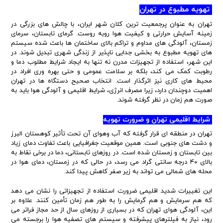
تهویه مطبوع در تهران
تهران به عنوان پرجمعیت ترین کلان شهر ایران، با چالش های بزرگی در
زمینه آسایش حرارتی و کیفیت هوا روبه روست. گرمای تابستان، سرمای
زمستان، آلودگی های مداوم و تراکم بالای ساختمان ها باعث شده سیستم
های تهویه مطبوع به بخشی جدایی ناپذیر از زندگی شهری تبدیل شوند. در
این شهر، استفاده از تجهیزات مدرن نه تنها به ایجاد شرایط مطلوب دما و
رطوبت کمک می کند، بلکه بر سلامت عمومی و حتی بهره وری افراد در
محیط های کاری نیز اثرگذار است. انتخاب صحیح دستگاه ها در تهران
اهمیت دوچندان دارد، زیرا مصرف انرژی، شرایط اقلیمی و آلودگی هوا باید به
صورت هم زمان در نظر گرفته شوند.
شرایط اقلیمی تهران و ضرورت تهویه
تهران در منطقه ای قرار گرفته که آب وهوای آن تحت تأثیر کوهستان البرز
و دشت های جنوبی است. همین موقعیت جغرافیایی باعث تفاوت دمای زیاد
بین تابستان و زمستان شده است. در روزهای تابستانی، دما در برخی نقاط به
بالای ۴۰ درجه سانتی گراد می رسد، در حالی که در زمستان، دمای هوا در
محله های شمالی می تواند به زیر صفر کاهش پیدا کند.
این تغییرات شدید اقلیمی ضرورت استفاده از تجهیزاتی را نشان می دهد
که هم سرمایش و هم گرمایش را به طور هم زمان تأمین کنند. علاوه بر
این، آلودگی هوای تهران که در بسیاری از روزهای سال از حد مجاز فراتر می
رود، نیاز به فیلترهای پیشرفته و سیستم های تصفیه هوا را برجسته می