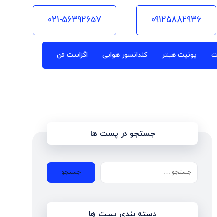
021-56392657
09125882936
ت
یونیت هیتر
کندانسور هوایی
اگزاست فن
جستجو در پست ها
دسته بندی پست ها