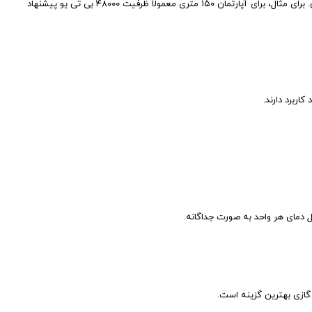
نکته مهم: انتخاب ظرفیت مناسب بر اساس متراژ و عایق کاری ساختمان. برای مثال، برای آپارتمان ۱۵۰ متری معمولاً ظرفیت ۴۸۰۰۰ بی تی یو پیشنهاد
اربرد دارند.
 دمای هر واحد به صورت جداگانه.
 گازی بهترین گزینه است.