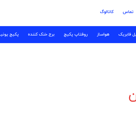
تماس
کاتالوگ
ل فابریک
هواساز
روفتاپ پکیج
برج خنک کننده
پکیج یونی
ن