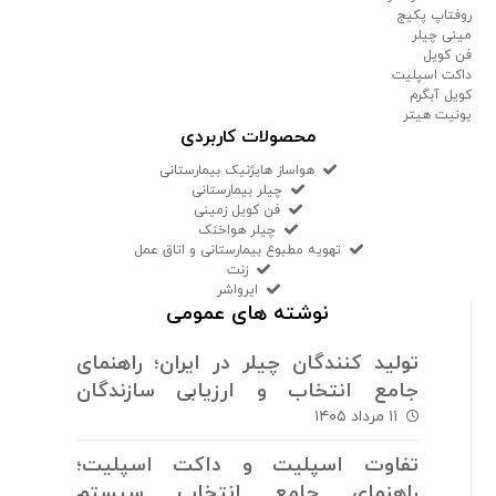
روفتاپ پکیج
مینی چیلر
فن کویل
داکت اسپلیت
کویل آبگرم
یونیت هیتر
محصولات کاربردی
هواساز هایژنیک بیمارستانی
چیلر بیمارستانی
فن کویل زمینی
چیلر هواخنک
تهویه مطبوع بیمارستانی و اتاق عمل
زنت
ایرواشر
نوشته های عمومی
تولید کنندگان چیلر در ایران؛ راهنمای
جامع انتخاب و ارزیابی سازندگان
سیستم های برودتی
۱۱ مرداد ۱۴۰۵
تفاوت اسپلیت و داکت اسپلیت؛
راهنمای جامع انتخاب سیستم