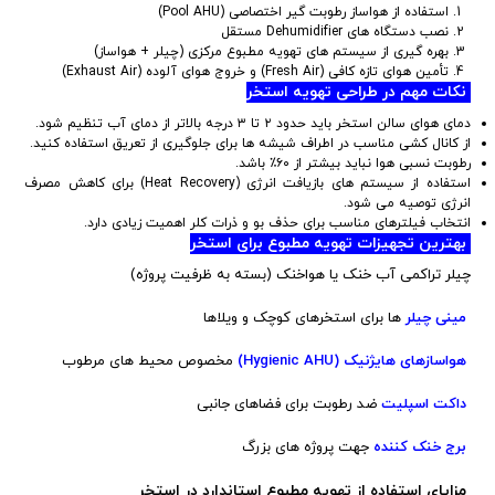
استفاده از هواساز رطوبت گیر اختصاصی (Pool AHU)
نصب دستگاه های Dehumidifier مستقل
بهره گیری از سیستم های تهویه مطبوع مرکزی (چیلر + هواساز)
تأمین هوای تازه کافی (Fresh Air) و خروج هوای آلوده (Exhaust Air)
نکات مهم در طراحی تهویه استخر
دمای هوای سالن استخر باید حدود ۲ تا ۳ درجه بالاتر از دمای آب تنظیم شود.
از کانال کشی مناسب در اطراف شیشه ها برای جلوگیری از تعریق استفاده کنید.
رطوبت نسبی هوا نباید بیشتر از ۶۰٪ باشد.
استفاده از سیستم های بازیافت انرژی (Heat Recovery) برای کاهش مصرف
انرژی توصیه می شود.
انتخاب فیلترهای مناسب برای حذف بو و ذرات کلر اهمیت زیادی دارد.
بهترین تجهیزات تهویه مطبوع برای استخر
چیلر تراکمی آب خنک یا هواخنک (بسته به ظرفیت پروژه)
مینی چیلر
ها برای استخرهای کوچک و ویلاها
هواسازهای هایژنیک (Hygienic AHU)
مخصوص محیط های مرطوب
داکت اسپلیت
ضد رطوبت برای فضاهای جانبی
برج خنک کننده
جهت پروژه های بزرگ
مزایای استفاده از تهویه مطبوع استاندارد در استخر