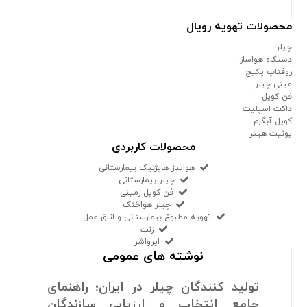
محصولات تهویه رویال
چیلر
دستگاه هواساز
روفتاپ پکیج
مینی چیلر
فن کویل
داکت اسپلیت
کویل آبگرم
یونیت هیتر
محصولات کاربردی
هواساز هایژنیک بیمارستانی
چیلر بیمارستانی
فن کویل زمینی
چیلر هواخنک
تهویه مطبوع بیمارستانی و اتاق عمل
زنت
ایرواشر
نوشته های عمومی
تولید کنندگان چیلر در ایران؛ راهنمای
جامع انتخاب و ارزیابی سازندگان