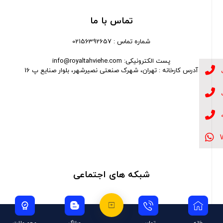
تماس با ما
شماره تماس : 02156392657
پست الکترونیکی: info@royaltahviehe.com
آدرس کارخانه : تهران، شهرک صنعتی نصیرشهر، بلوار صنایع پ 16
شبکه های اجتماعی
خانه
تماس
وبلاگ
محصولات