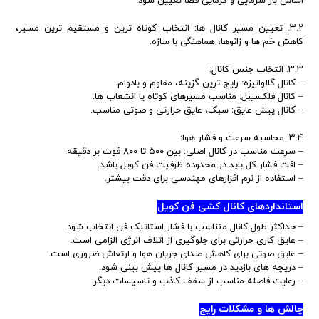
اساس بار سرمایی و گرمایی فضا تعیین شود.
۳.۲. تعیین مسیر کانال ها: انتخاب کوتاه ترین و مستقیم ترین مسیر،
کاهش خم ها و زانوها، هماهنگی با سازه.
۳.۳. انتخاب جنس کانال:
– کانال گالوانیزه: رایج ترین گزینه، مقاوم و بادوام.
– کانال فلکسیبل: مناسب مسیرهای کوتاه یا انشعاب ها.
– کانال پیش عایق: سبک، عایق حرارتی و صوتی مناسب.
۳.۴. محاسبه سرعت و فشار هوا:
– سرعت مناسب در کانال اصلی: بین ۵۰۰ تا ۸۰۰ فوت بر دقیقه.
– افت فشار کل باید در محدوده ظرفیت فن کویل باشد.
– استفاده از نرم افزارهای مهندسی برای دقت بیشتر.
استانداردهای کانال کشی فن کویل
– حداکثر طول کانال متناسب با فشار استاتیک فن انتخاب شود.
– عایق کاری حرارتی برای جلوگیری از اتلاف انرژی الزامی است.
– عایق صوتی برای کاهش صدای جریان هوا و ارتعاش ضروری است.
– دریچه های بازدید در مسیر کانال ها پیش بینی شود.
– رعایت فاصله مناسب از سقف کاذب و تاسیسات دیگر.
چالش ها و مشکلات رایج