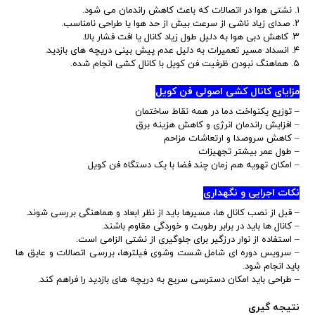
۱. نشتی هوا در اتصالات که باعث کاهش راندمان می شود.
۲. صدای زیاد ناشی از سرعت بیش از حد هوا یا طراحی نامناسب.
۳. کاهش دبی هوا به دلیل طول زیاد کانال یا افت فشار بالا.
۴. انسداد مسیر تعمیرات به دلیل عدم پیش بینی دریچه های بازدید.
۵. هماهنگ نبودن ظرفیت فن کویل با کانال کشی انجام شده.
مزایای کانال کشی اصولی فن کویل
– توزیع یکنواخت دما در همه نقاط ساختمان
– افزایش راندمان انرژی و کاهش هزینه برق
– کاهش سروصدا و ارتعاشات مزاحم
– طول عمر بیشتر تجهیزات
– امکان تهویه هم زمان چند فضا با یک دستگاه فن کویل
نکات اجرایی و نگهداری
– قبل از نصب کانال ها، مسیرها باید از نظر ابعاد و هماهنگی بررسی شوند.
– کانال ها باید در برابر رطوبت و خوردگی مقاوم باشند.
– استفاده از نوار درزگیر برای جلوگیری از نشتی الزامی است.
– سرویس دوره ای شامل شست وشوی فیلترها، بررسی اتصالات و عایق ها
باید انجام شود.
– طراحی باید امکان دسترسی سریع به دریچه های بازدید را فراهم کند.
نتیجه گیری