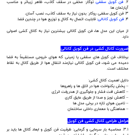
۲.
فن کویل سقفی
توکار: مخفی در سقف کاذب، ظاهر زیباتر و مناسب
آپارتمان ها.
۳. فن کویل سقفی روکار: بدون نیاز به سقف کاذب، نصب آسان.
۴.
فن کویل کانالی
: قابلیت اتصال به کانال و توزیع هوا در چندین فضا.
از میان این مدل ها، فن کویل کانالی بیشترین نیاز به کانال کشی اصولی
دارد.
ضرورت کانال کشی در فن کویل کانالی
برخلاف فن کویل های سقفی یا زمینی که هوای خروجی مستقیماً به فضا
دمیده می شود، فن کویل کانالی نیازمند انتقال هوا از طریق کانال به نقاط
مختلف است.
دلایل اهمیت کانال کشی:
– پخش یکنواخت هوا در اتاق ها و راهروها
– کاهش افت فشار و جلوگیری از هدررفت انرژی
– کاهش نویز و صدا از طریق عایق کاری
– تامین هوای تازه در برخی مدل ها
– هماهنگی با معماری داخلی ساختمان
مراحل طراحی کانال کشی فن کویل
۳.۱. محاسبه بار سرمایی و گرمایی: ظرفیت فن کویل و ابعاد کانال ها باید بر