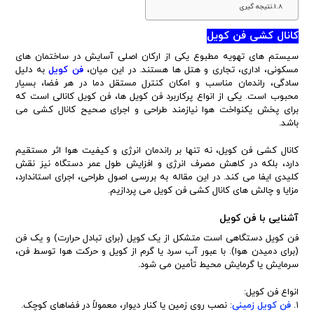
نتیجه گیری
کانال کشی فن کویل
سیستم های تهویه مطبوع یکی از ارکان اصلی آسایش در ساختمان های
مسکونی، اداری، تجاری و هتل ها هستند. در این میان،
فن کویل
به دلیل
سادگی، راندمان مناسب و امکان کنترل مستقل دما در هر فضا، بسیار
محبوب است. یکی از انواع پرکاربرد فن کویل ها، فن کویل کانالی است که
برای پخش یکنواخت هوا نیازمند طراحی و اجرای صحیح کانال کشی می
باشد.
کانال کشی فن کویل، نه تنها بر راندمان انرژی و کیفیت هوا اثر مستقیم
دارد، بلکه در کاهش مصرف انرژی و افزایش طول عمر دستگاه نیز نقش
کلیدی ایفا می کند. در این مقاله به بررسی اصول طراحی، اجرای استاندارد،
مزایا و چالش های کانال کشی فن کویل می پردازیم.
آشنایی با فن کویل
فن کویل دستگاهی است متشکل از یک کویل (برای تبادل حرارت) و یک فن
(برای دمیدن هوا). با عبور آب سرد یا گرم از کویل و حرکت هوا توسط فن،
سرمایش یا گرمایش محیط تأمین می شود.
انواع فن کویل:
۱.
فن کویل زمینی
: نصب روی زمین یا کنار دیوار، معمولاً در فضاهای کوچک.