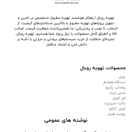
تهویه رویال | راهکار هوشمندِ تهویه مطبوع متخصص در تامین و
تجهیز پروژه‌های تهویه مطبوع با بالاترین استانداردهای کیفیت. از
انتخاب تا نصب و پشتیبانی؛ ما تضمین‌کننده شفافیت قیمت، اصالت
کالا و انطباق کامل محصولات با نیاز پروژه شما هستیم. تهویه رویال،
تجربه‌ای متفاوت از خرید سیستم‌های برودتی و حرارتی با تکیه بر
دانش فنی و اعتماد متقابل.
محصولات تهویه رویال
چیلر
دستگاه هواساز
روفتاپ پکیج
مینی چیلر
فن کویل
داکت اسپلیت
کویل آبگرم
یونیت هیتر
نوشته های عمومی