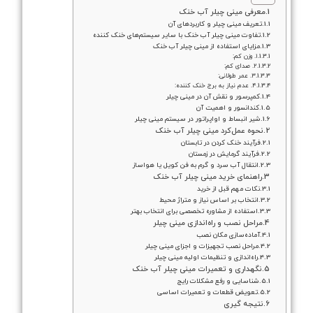
معرفی مینی چیلر آب خنک
تعریف مینی چیلر و کاربردهای آن
تفاوت مینی چیلر آب خنک با سایر سیستم‌های خنک کننده
مزایای استفاده از مینی چیلر آب خنک
۱. وزن کم:
۲. صدای کم:
۳. عمر طولانی:
۴. عدم نیاز به برج خنک کننده:
کمپرسور و نقش آن در مینی چیلر
کندانسور و اهمیت آن
شیر انبساط و اواپراتور در سیستم مینی چیلر
نحوه عمل‌کرد مینی چیلر آب خنک
فرآیند خنک کردن در تابستان
فرآیند گرمایش در زمستان
انتقال آب سرد و گرم به فن کویل یا هواساز
راهنمای خرید مینی چیلر آب خنک
نکات مهم قبل از خرید
انتخاب بر اساس نیاز و متراژ محیط
استفاده از مشاوره تخصصی برای انتخاب بهتر
مراحل نصب و راه‌اندازی مینی چیلر
آماده‌سازی مکان نصب
مراحل نصب تجهیزات و اجزای مینی چیلر
راه‌اندازی و تنظیمات اولیه مینی چیلر
نگهداری و تعمیرات مینی چیلر آب خنک
شناسایی و رفع مشکلات رایج
تعویض قطعات و تعمیرات اساسی
نتیجه گیری