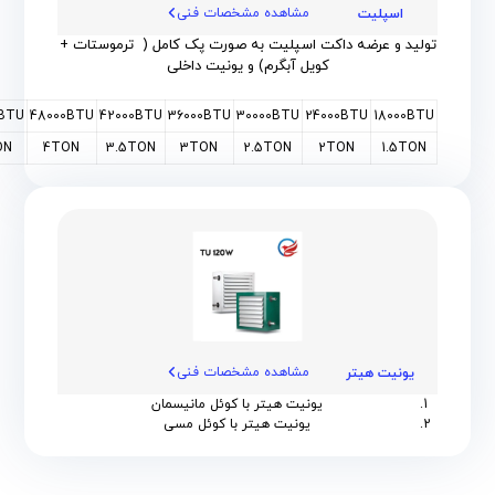
مشاهده مشخصات فنی
اسپلیت
تولید و عرضه داکت اسپلیت به صورت پک کامل ( ترموستات +
کویل آبگرم) و یونیت داخلی
0BTU
48000BTU
42000BTU
36000BTU
30000BTU
24000BTU
18000BTU
ON
4TON
3.5TON
3TON
2.5TON
2TON
1.5TON
مشاهده مشخصات فنی
یونیت هیتر
یونیت هیتر با کوئل مانیسمان
یونیت هیتر با کوئل مسی