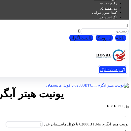
پکیج یونیت
یونیت هیتر
کندانسور هوایی
اگزاست فن
بله
روبیکا
اینستاگرام
تهویه رویال© 2026
دریافت کاتالوگ
یونیت هیتر آبگرم 62000BTU/hr با کوئل ما
﷼
18.818.600
-
یونیت هیتر آبگرم 62000BTU/hr با کوئل مانیسمان عدد