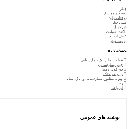
چیلر
دستگاه هواساز
روفتاپ پکیج
مینی چیلر
فن کویل
داکت اسپلیت
کویل آبگرم
یونیت هیتر
محصولات کاربردی
هواساز هایژنیک بیمارستانی
چیلر بیمارستانی
فن کویل زمینی
چیلر هواخنک
تهویه مطبوع بیمارستانی و اتاق عمل
زنت
ایرواشر
نوشته های عمومی