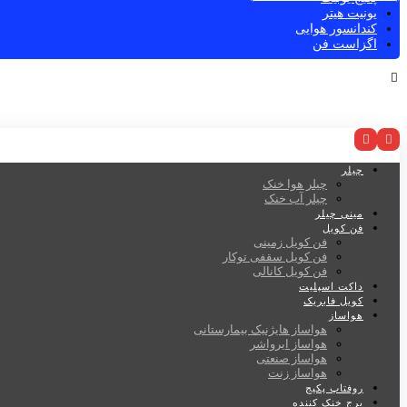
یونیت هیتر
کندانسور هوایی
اگزاست فن
چیلر
چیلر هوا خنک
چیلر آب خنک
مینی چیلر
فن کویل
فن کویل زمینی
فن کویل سقفی توکار
فن کویل کانالی
داکت اسپلیت
کویل فابریک
هواساز
هواساز هایژنیک بیمارستانی
هواساز ایرواشر
هواساز صنعتی
هواساز زنت
روفتاپ پکیج
برج خنک کننده