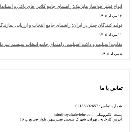
انواع فیلتر هواساز هایژنیک؛ راهنمای جامع کلاس های پاکی و استاند
۱۲ مرداد ۱۴۰۵
تولید کنندگان چیلر در ایران؛ راهنمای جامع انتخاب و ارزیابی سازن
۱۱ مرداد ۱۴۰۵
تفاوت اسپلیت و داکت اسپلیت؛ راهنمای جامع انتخاب سیستم سرم
۸ مرداد ۱۴۰۵
تماس با ما
شماره تماس : 02156392657
پست الکترونیکی: info@royaltahviehe.com
آدرس کارخانه : تهران، شهرک صنعتی نصیرشهر، بلوار صنایع پ 16