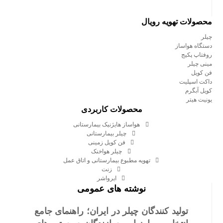
محصولات تهویه رویال
چیلر
دستگاه هواساز
روفتاپ پکیج
مینی چیلر
فن کویل
داکت اسپلیت
کویل آبگرم
یونیت هیتر
محصولات کاربردی
هواساز هایژنیک بیمارستانی
چیلر بیمارستانی
فن کویل زمینی
چیلر هواخنک
تهویه مطبوع بیمارستانی و اتاق عمل
زنت
ایرواشر
نوشته های عمومی
تولید کنندگان چیلر در ایران؛ راهنمای جامع