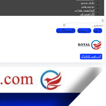
پکیج یونیت
یونیت هیتر
کندانسور هوایی
اگزاست فن
بله
روبیکا
اینستاگرام
تهویه رویال© 2026
دریافت کاتالوگ