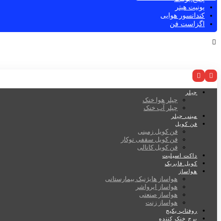
یونیت هیتر
کندانسور هوایی
اگزاست فن
چیلر
چیلر هوا خنک
چیلر آب خنک
مینی چیلر
فن کویل
فن کویل زمینی
فن کویل سقفی توکار
فن کویل کانالی
داکت اسپلیت
کویل فابریک
هواساز
هواساز هایژنیک بیمارستانی
هواساز ایرواشر
هواساز صنعتی
هواساز زنت
روفتاپ پکیج
برج خنک کننده