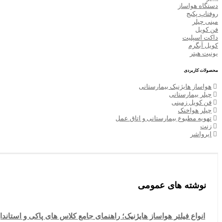
دستگاه هواساز
روفتاپ پکیج
مینی چیلر
فن کویل
داکت اسپلیت
کویل آبگرم
یونیت هیتر
محصولات کاربردی
هواساز هایژنیک بیمارستانی
چیلر بیمارستانی
فن کویل زمینی
چیلر هواخنک
تهویه مطبوع بیمارستانی و اتاق عمل
زنت
ایرواشر
نوشته های عمومی
انواع فیلتر هواساز هایژنیک؛ راهنمای جامع کلاس های پاکی و استاند