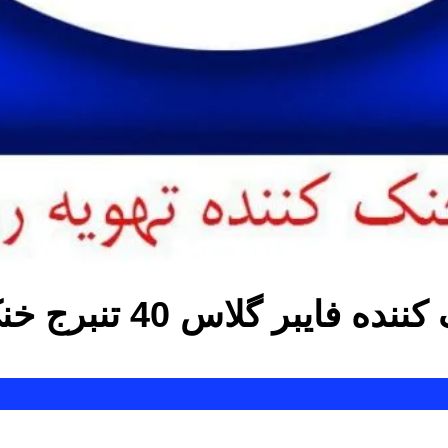
ننده فایبر گلاس 40 تن
برج خن