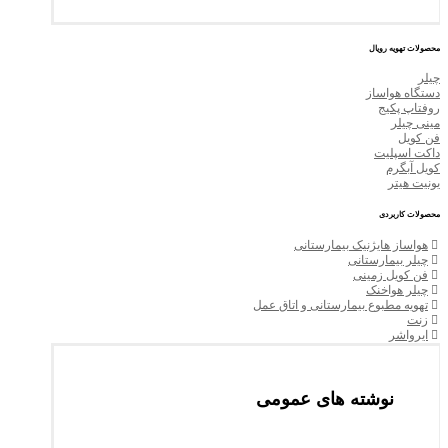
محصولات تهویه رویال
چیلر
دستگاه هواساز
روفتاپ پکیج
مینی چیلر
فن کویل
داکت اسپلیت
کویل آبگرم
یونیت هیتر
محصولات کاربردی
هواساز هایژنیک بیمارستانی
چیلر بیمارستانی
فن کویل زمینی
چیلر هواخنک
تهویه مطبوع بیمارستانی و اتاق عمل
زنت
ایرواشر
نوشته های عمومی