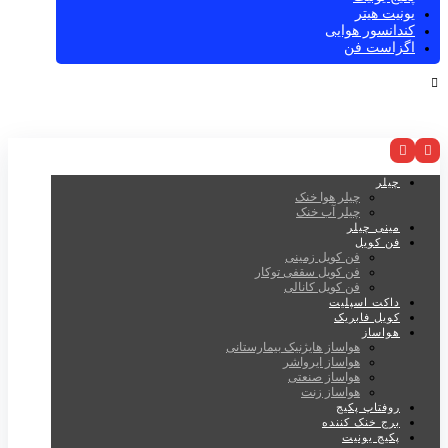
یونیت هیتر
کندانسور هوایی
اگزاست فن
چیلر
چیلر هوا خنک
چیلر آب خنک
مینی چیلر
فن کویل
فن کویل زمینی
فن کویل سقفی توکار
فن کویل کانالی
داکت اسپلیت
کویل فابریک
هواساز
هواساز هایژنیک بیمارستانی
هواساز ایرواشر
هواساز صنعتی
هواساز زنت
روفتاپ پکیج
برج خنک کننده
پکیج یونیت