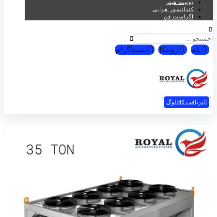
یونیت هیتر
کندانسور هوایی
اگزاست فن
بله
روبیکا
اینستاگرام
تهویه رویال© 2026
دریافت کاتالوگ