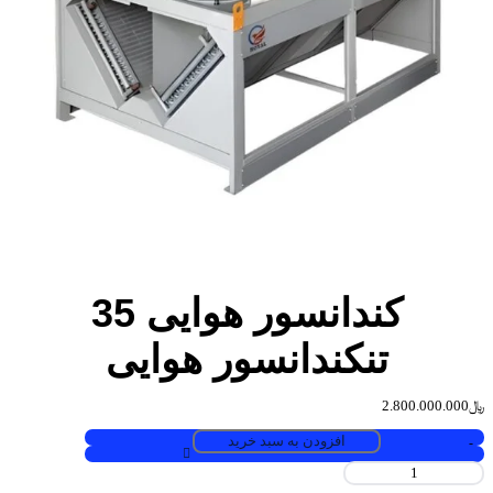
کندانسور هوایی 35
تن
کندانسور هوایی
﷼
2.800.000.000
افزودن به سبد خرید
-
کندانسور
هوایی