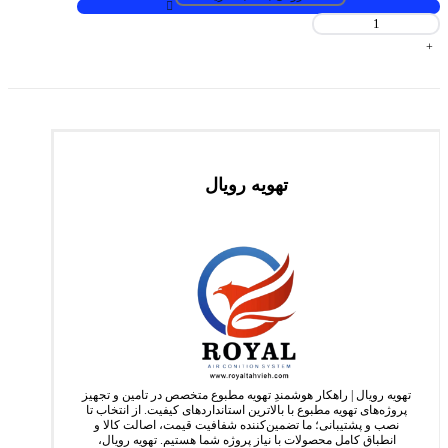
پکیج
یونیت
+
25
تن
(روفتاپ
پکیج)
عدد
تهویه رویال
تهویه رویال | راهکار هوشمندِ تهویه مطبوع متخصص در تامین و تجهیز
پروژه‌های تهویه مطبوع با بالاترین استانداردهای کیفیت. از انتخاب تا
نصب و پشتیبانی؛ ما تضمین‌کننده شفافیت قیمت، اصالت کالا و
انطباق کامل محصولات با نیاز پروژه شما هستیم. تهویه رویال،