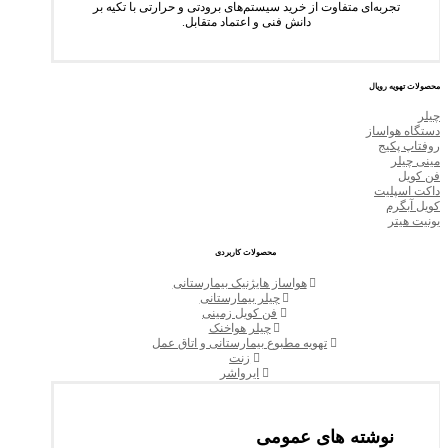
تجربه‌ای متفاوت از خرید سیستم‌های برودتی و حرارتی با تکیه بر
دانش فنی و اعتماد متقابل.
محصولات تهویه رویال
چیلر
دستگاه هواساز
روفتاپ پکیج
مینی چیلر
فن کویل
داکت اسپلیت
کویل آبگرم
یونیت هیتر
محصولات کاربردی
هواساز هایژنیک بیمارستانی
چیلر بیمارستانی
فن کویل زمینی
چیلر هواخنک
تهویه مطبوع بیمارستانی و اتاق عمل
زنت
ایرواشر
نوشته های عمومی