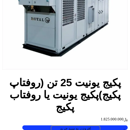
پکیج یونیت 25 تن (روفتاپ
پکیج)
پکیج یونیت یا روفتاب
پکیج
﷼
1.825.000.000
افزودن به سبد خرید
-