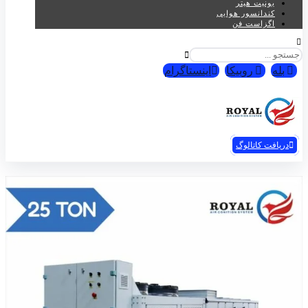
یونیت هیتر
کندانسور هوایی
اگزاست فن
بله
روبیکا
اینستاگرام
تهویه رویال© 2026
دریافت کاتالوگ