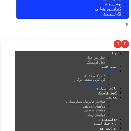
یونیت هیتر
کندانسور هوایی
اگزاست فن
چیلر
چیلر هوا خنک
چیلر آب خنک
مینی چیلر
فن کویل
فن کویل زمینی
فن کویل سقفی توکار
فن کویل کانالی
داکت اسپلیت
کویل فابریک
هواساز
هواساز هایژنیک بیمارستانی
هواساز ایرواشر
هواساز صنعتی
هواساز زنت
روفتاپ پکیج
برج خنک کننده
پکیج یونیت