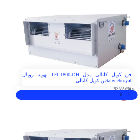
فن کویل کانالی مدل TFC1800-DH تهویه رویال
tahviehroyal
فن کویل کانالی
﷼
52.885.050