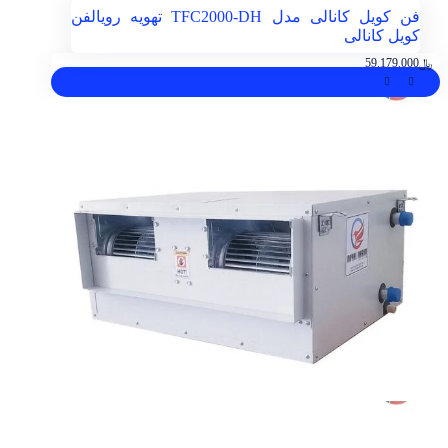
فن کویل کانالی مدل TFC2000-DH تهویه رویال
فن
کویل کانالی
﷼
59.179.000