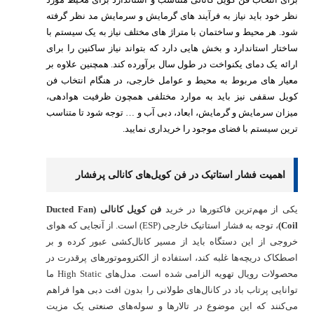
نظر خود باید نیاز به فرآیند های گرمایش و سرمایش مد نظر گرفته
شود. هر محیط و ساختمان با متراژ های مختلف نیاز به یک سیستم با
ساختار استاندارد و بخش هایی دارد که بتواند نیاز ساکنین را برای
ارائه یک دمای یکنواخت در طول سال برآورده کند. همچنین علاوه بر
معیار های مربوط به محیط و عوامل خارجی، در هنگام انتخاب فن
کویل سقفی نیز باید به موارد مختلفی همچون ظرفیت هوادهی،
میزان سرمایش و گرمایش، ابعاد، دبی آب و … توجه شود تا متناسب
ترین سیستم با فضای موجود را خریداری نمایید.
اهمیت فشار استاتیک در فن کویل‌های کانالی پرفشار
یکی از مهم‌ترین فاکتورها در خرید
فن کویل کانالی (Ducted Fan
Coil)
، توجه به فشار استاتیک خارجی (ESP) است. از آنجایی که هوای
خروجی از این دستگاه باید از مسیر کانال‌کشی عبور کرده و بر
اصطکاک دریچه‌ها غلبه کند، استفاده از الکتروموتورهای پرقدرت در
محصولات رویال تهویه الزامی شده است. مدل‌های High Static ما
توانایی پرتاب باد در کانال‌های طولانی را بدون افت دبی هوا فراهم
می‌کنند که این موضوع در تالارها و سوله‌های صنعتی یک مزیت