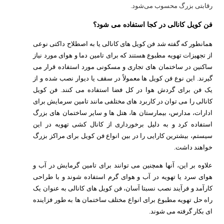
رقابتی بزرگ محسوب می‌شود.
فن کویل کانالی در کجا استفاده می شود؟
همانطور که گفته شد فن کویل های کانالی یا به اصطلاح داکتی نوعی
از تجهیزات تهویه مطبوع هستند که برای تامین دما و هوای مورد نیاز
ساکنین در ساختمان های تجاری و مسکونی مورد استفاده قرار می
گیرند. این نوع فن کویل ها معمولاً در سقف یا دیوار نصب شده و از
یک فن برای گردش هوا در کل فضا استفاده می کنند. فن کویل
کانالی را می توان در کاربرد های مختلفی مانند تامین سرمایش برای
ادارات، مدارس، بیمارستان ها، هتل ها و سایر ساختمان های بزرگ
استفاده کرد و به دلیل برخورداری از کانال کشی تهویه در این
سیستم، بیشترین کارایی را در بین انواع فن کویل برای مراکز بزرگ
خواهند داشت.
علاوه بر این، آنها همچنین می توانند برای تامین گرمایش در آب و
هوای سرد یا تهویه در آب و هوای گرم استفاده شوند و با طراحی
کارآمد و فرآیند نصب نسبتا آسان، فن کویل های کانالی به عنوان یک
راه حل تهویه مطبوع برای انواع مختلف ساختمان ها به طور فزاینده
ای بکار گرفته می شوند.