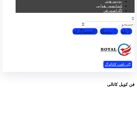
یونیت هیتر
کندانسور هوایی
اگزاست فن
بله
روبیکا
اینستاگرام
تهویه رویال© 2026
دریافت کاتالوگ
فن کویل کانالی