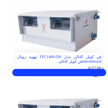
فن کویل کانالی مدل TFC1400-DH تهویه رویال
tahviehroyal
فن کویل کانالی
﷼
42.377.500