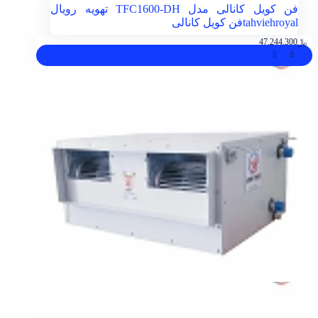
فن کویل کانالی مدل TFC1600-DH تهویه رویال
tahviehroyal
فن کویل کانالی
﷼
47.244.300