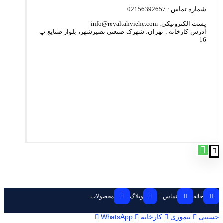
شماره تماس : 02156392657
پست الکترونیکی: info@royaltahviehe.com
آدرس کارخانه : تهران، شهرک صنعتی نصیرشهر، بلوار صنایع پ
16
خانه
تماس
وبلاگ
محصولات
حسینی
تیموری
کارخانه
WhatsApp