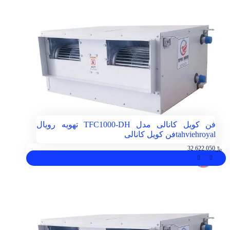
فن کویل کانالی مدل TFC1000-DH تهویه رویال
tahviehroyal
فن کویل کانالی
﷼
32.622.050