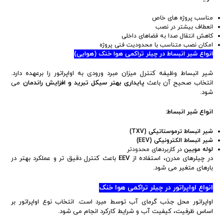
مناسب پروژه های خاص
انعطاف بیشتر در نصب
کاهش انتقال صدا به فضاهای داخلی
امکان نصب متناسب با محدودیت فنی پروژه
انواع شیر انبساط در چیلر تراکمی هوا خنک (هوایی)
شیر انبساط وظیفه کنترل میزان مبرد ورودی به اواپراتور را برعهده دارد.
انتخاب صحیح آن باعث
پایداری بهتر سیکل تبرید و افزایش راندمان
می
شود.
انواع شیر انبساط:
شیر انبساط ترموستاتیکی (
TXV
)
شیر انبساط الکترونیکی (
EEV
)
لوله مویین
در کاربردهای محدودتر
در چیلرهای مدرن، استفاده از
EEV
باعث کنترل دقیق تر و عملکرد بهتر در
بارهای متغیر می شود.
انواع اواپراتور در چیلر تراکمی هوا خنک
اواپراتور محل جذب گرمای آب توسط مبرد است. انتخاب نوع اواپراتور بر
اساس ظرفیت، کیفیت آب و شرایط کارکرد انجام می شود.