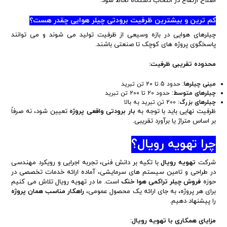
اصلاح ارتفاع در انتخاب دستگاه لحاظ شود.
کم ترین و بیشترین ظرفیت برودتی چیلر هوایی چقدر هست؟
چیلرهای هوایی در بازه وسیعی از ظرفیت تولید می شوند و می توانند
پاسخگوی پروژه های کوچک تا صنعتی باشند.
محدوده تقریبی ظرفیت:
مینی چیلرها:
حدود 5 تا 20 تن تبرید
چیلرهای متوسط:
حدود 20 تا 200 تن تبرید
چیلرهای بزرگ:
200 تن تبرید به بالا
ظرفیت نهایی باید با توجه به
بار برودتی واقعی پروژه
تعیین شود، نه صرفاً
بر اساس متراژ یا برآورد تقریبی.
چرا تهویه رویال؟
شرکت
تهویه رویال
با تکیه بر دانش فنی، تجربه اجرایی و رویکرد مهندسی
در طراحی و تامین سیستم های سرمایشی، آماده ارائه خدمات تخصصی در
حوزه
فروش چیلر تراکمی هوا خنک
است. ما در تهویه رویال تلاش می کنیم
برای هر پروژه، به جای ارائه یک محصول عمومی،
راهکار مناسب همان پروژه
را پیشنهاد دهیم.
مزایای همکاری با تهویه رویال: