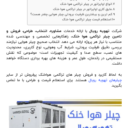
انواع اواپراتور در چیلر تراکمی هوا خنک
عایق کاری اواپراتور در چیلر تراکمی هوا خنک
کم ترین و بیشترین ظرفیت برودتی چیلر هوایی چقدر هست؟
استعلام قیمت چیلر تراکمی هوا خنک
شرکت
تهویه رویال
با ارائه خدمات
مشاوره، انتخاب، طراحی، فروش و
تامین چیلر تراکمی هوا خنک
، راهکارهایی تخصصی و مهندسی شده
متناسب با نیاز هر پروژه ارائه می دهد. انتخاب صحیح چیلر هوایی نیازمند
بررسی دقیق ظرفیت برودتی، شرایط آب وهوایی، نوع کاربری، محدودیت
های نصب، سطح صدا و کیفیت تجهیزات است؛ موضوعی که نقش
مستقیمی در راندمان، طول عمر و هزینه های بهره برداری دستگاه خواهد
داشت.
به لحاظ کاربرد و فروش چیلر های تراکمی هواخنک پرفروش تر از سایر
چیلرهای تهویه رویال
هستند. برای استعلام قیمت و طراحی با ما تماس
بگیرید.