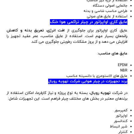
استفاده از لرزه گیر مناسب
جانمایی اصولی دستگاه
طراحی مناسب شاسی و بدنه
استفاده از عایق های صوتی
عایق کاری اواپراتور در چیلر تراکمی هوا خنک
عایق کاری اواپراتور برای جلوگیری از
افت انرژی، تعریق بدنه و کاهش
راندمان
بسیار مهم است. استفاده از عایق مناسب، عمر مفید تجهیز را
افزایش می دهد و از بروز مشکلات رطوبتی جلوگیری می کند.
عایق های مناسب:
EPDM
NBR
عایق های الاستومری با دانسیته مناسب
برند تجهیزات در چیلر هوایی شرکت تهویه رویال
در شرکت
تهویه رویال
، بسته به نوع پروژه و نیاز کارفرما، امکان استفاده از
برندهای معتبر در بخش های مختلف چیلر فراهم است. این تجهیزات شامل:
کمپرسور
اواپراتور
کندانسور
شیر انبساط
کنترلر