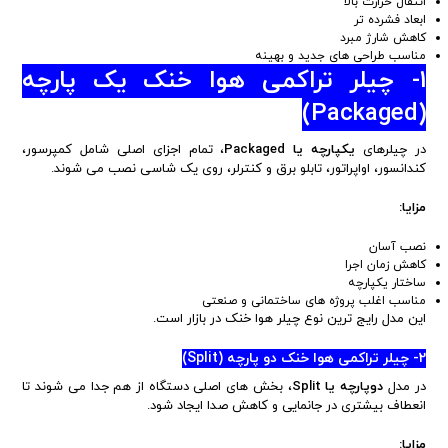
انتقال حرارت بالا
ابعاد فشرده تر
کاهش شارژ مبرد
مناسب طراحی های جدید و بهینه
1- چیلر تراکمی هوا خنک یک پارچه
)
Packaged
(
در چیلرهای
یکپارچه یا
Packaged
، تمام اجزای اصلی شامل کمپرسور،
کندانسور، اواپراتور، تابلو برق و کنترلر، روی یک شاسی نصب می شوند.
مزایا:
نصب آسان
کاهش زمان اجرا
ساختار یکپارچه
مناسب اغلب پروژه های ساختمانی و صنعتی
این مدل رایج ترین نوع چیلر هوا خنک در بازار است.
2- چیلر تراکمی هوا خنک دو پارچه (
Split
)
در مدل
دوپارچه یا
Split
، بخش های اصلی دستگاه از هم جدا می شوند تا
انعطاف بیشتری در جانمایی و کاهش صدا ایجاد شود.
مزایا: