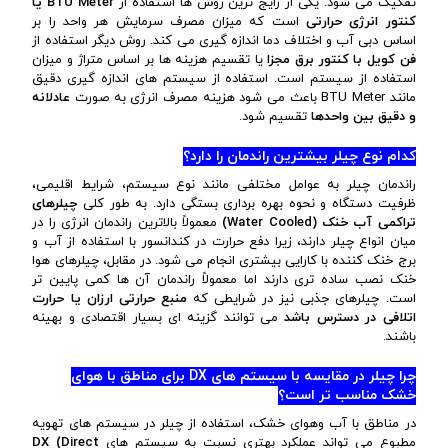
تفکیک می شود. یکی از رایج ترین روش ها استفاده از
BTU Meter
یا
کنتور انرژی حرارتی
است که میزان مصرف سرمایش هر واحد را بر
اساس دبی آب و اختلاف دما اندازه گیری می کند. روش دیگر استفاده از
فن کویل با کنتور برق مجزا
یا تقسیم هزینه ها بر اساس متراژ و میزان
استفاده از سیستم است. استفاده از سیستم های اندازه گیری دقیق
مانند BTU Meter باعث می شود هزینه مصرف انرژی به صورت
عادلانه
و دقیق بین واحدها
تقسیم شود.
کدام نوع چیلر بیشترین راندمان را دارد؟
راندمان چیلر به عوامل مختلفی مانند نوع سیستم، شرایط اقلیمی،
ظرفیت دستگاه و نحوه بهره برداری بستگی دارد. به طور کلی
چیلرهای
تراکمی آب خنک (
Water Cooled
)
معمولاً بالاترین راندمان انرژی را در
میان انواع چیلر دارند، زیرا دفع حرارت در کندانسور با استفاده از آب و
برج خنک کننده با کارایی بیشتری انجام می شود. در مقابل، چیلرهای هوا
خنک نصب ساده تری دارند اما معمولاً راندمان آن ها کمی پایین تر
است. چیلرهای جذبی نیز در شرایطی که
منبع حرارتی ارزان یا حرارت
اتلافی در دسترس باشد
می توانند گزینه ای بسیار اقتصادی و بهینه
باشند.
چرا چیلر در مقایسه با سیستم های DX برای مناطق با هوای
خشک مناسب تر است؟
در مناطق با آب وهوای خشک، استفاده از چیلر در سیستم های تهویه
مطبوع می تواند عملکرد بهتری نسبت به سیستم های
DX (Direct