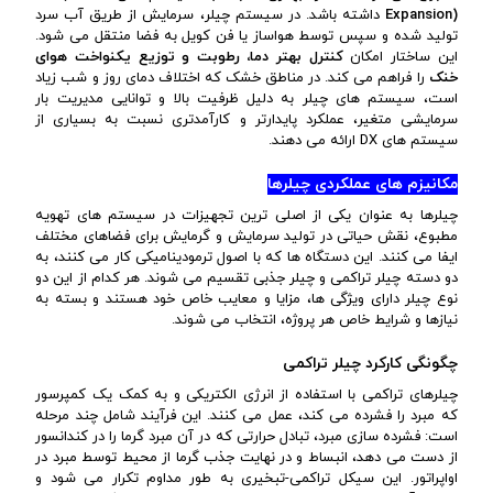
)
Expansion
داشته باشد. در سیستم چیلر، سرمایش از طریق آب سرد
تولید شده و سپس توسط هواساز یا فن کویل به فضا منتقل می شود.
این ساختار امکان
کنترل بهتر دما، رطوبت و توزیع یکنواخت هوای
خنک
را فراهم می کند. در مناطق خشک که اختلاف دمای روز و شب زیاد
است، سیستم های چیلر به دلیل ظرفیت بالا و توانایی مدیریت بار
سرمایشی متغیر، عملکرد پایدارتر و کارآمدتری نسبت به بسیاری از
سیستم های DX ارائه می دهند.
مکانیزم های عملکردی چیلرها
چیلرها به عنوان یکی از اصلی ترین تجهیزات در سیستم های تهویه
مطبوع، نقش حیاتی در تولید سرمایش و گرمایش برای فضاهای مختلف
ایفا می کنند. این دستگاه ها که با اصول ترمودینامیکی کار می کنند، به
دو دسته چیلر تراکمی و چیلر جذبی تقسیم می شوند. هر کدام از این دو
نوع چیلر دارای ویژگی ها، مزایا و معایب خاص خود هستند و بسته به
نیازها و شرایط خاص هر پروژه، انتخاب می شوند.
چگونگی کارکرد چیلر تراکمی
چیلرهای تراکمی با استفاده از انرژی الکتریکی و به کمک یک کمپرسور
که مبرد را فشرده می کند، عمل می کنند. این فرآیند شامل چند مرحله
است: فشرده سازی مبرد، تبادل حرارتی که در آن مبرد گرما را در کندانسور
از دست می دهد، انبساط و در نهایت جذب گرما از محیط توسط مبرد در
اواپراتور. این سیکل تراکمی-تبخیری به طور مداوم تکرار می شود و