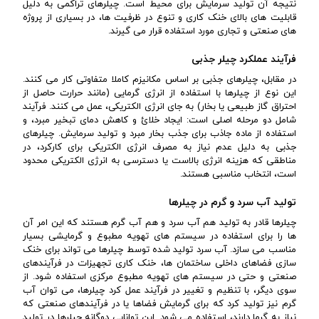
نتیجه آن تولید سرمایش برای محیط است. چیلرهای تراکمی به دلیل
قابلیت های بالای خنک کاری و تنوع در ظرفیت ها، در بسیاری از پروژه
های صنعتی و تجاری مورد استفاده قرار می گیرند.
فرآیند عملکرد چیلر جذبی
در مقابل، چیلرهای جذبی بر اساس مکانیزم کاملا متفاوتی کار می کنند.
این نوع از چیلرها با استفاده از انرژی گرمایی (مانند حرارت حاصل از
احتراق گاز طبیعی یا بخار) به جای انرژی الکتریکی، عمل می کنند. فرآیند
شامل دو مرحله اصلی است: ایجاد خلائ و کاهش دمای تبخیر مبرد، و
استفاده از ماده جاذب برای جذب بخار مبرد و تولید سرمایش. چیلرهای
جذبی به دلیل عدم نیاز به مصرف انرژی الکتریکی برای کارکرد، در
مناطقی که هزینه انرژی بالاست یا دسترسی به انرژی الکتریکی محدود
است، انتخاب مناسبی هستند.
تولید آب سرد و گرم در چیلرها
چیلرها قادر به تولید هم آب سرد و هم آب گرم هستند که این امر آن
ها را برای استفاده در سیستم های تهویه مطبوع و گرمایشی بسیار
مناسب می سازد. آب سرد تولید شده توسط چیلرها می تواند برای خنک
سازی فضاهای داخلی ساختمان ها، خنک کاری تجهیزات در فرآیندهای
صنعتی و حتی در سیستم های تهویه مطبوع مرکزی استفاده شود. از
سوی دیگر، با تنظیم و تغییر در فرآیند عمل کرد چیلرها، می توان آب
گرم نیز تولید کرد که برای گرمایش فضاها یا در فرآیندهای صنعتی که
نیاز به گرما دارند، استفاده می شود. این توانایی دوگانه چیلرها در تولید