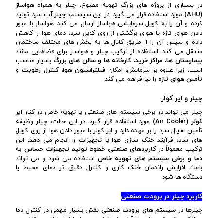
در بسیاری از پروژه های بزرگ تهویه مطبوع، چیلر به همراه
هواساز
(
AHU
)
مورد استفاده قرار می گیرد. در این سیستم، چیلر آب سرد تولید
کرده و آن را به کویل سرمایشی هواساز ارسال می کند. هواساز با عبور
دادن هوای تازه یا هوای برگشتی از روی کویل سرد، دمای هوا را کاهش
داده و سپس آن را از طریق کانال ها به بخش های مختلف ساختمان
منتقل می کند. استفاده از ترکیب چیلر و هواساز برای فضاهایی مانند
بیمارستان ها، مراکز خرید، کارخانه ها و سالن های بزرگ
بسیار مناسب
است، زیرا علاوه بر سرمایش، امکان
فیلتراسیون هوا، کنترل رطوبت و
تأمین هوای تازه
را نیز فراهم می کند.
چیلر و ایر کولر
چیلر می تواند در برخی سیستم های صنعتی یا تهویه خاص در کنار
ایر
کولر (
Air Cooler
)
مورد استفاده قرار گیرد. در این حالت، چیلر وظیفه
تأمین سیال سرد را بر عهده دارد و ایر کولر با عبور دادن هوا از روی کویل
های سرد، فرآیند خنک سازی هوا یا تجهیزات را انجام می دهد. این
ترکیب معمولاً در
کاربردهای صنعتی، خطوط تولید، تجهیزات حساس به
دما و برخی سیستم های تهویه خاص
استفاده می شود و می تواند
باعث افزایش راندمان خنک کاری و کنترل دقیق تر دمای محیط یا
دستگاه ها شود
کاربرد چیلر در برودت صنعتی
چیلرها در
سیستم های برودت صنعتی
نقش بسیار مهمی در کنترل دما