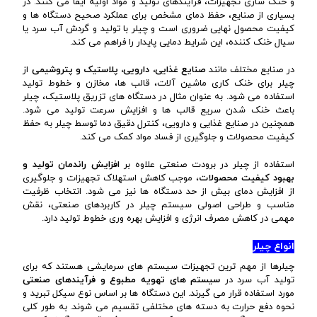
و خنک سازی تجهیزات، فرآیندهای تولید و مواد اولیه ایفا می کنند. در
بسیاری از صنایع، حفظ دمای مشخص برای عملکرد صحیح دستگاه ها و
کیفیت محصول نهایی ضروری است و چیلر با تولید و گردش آب سرد یا
سیال خنک کننده، این شرایط دمایی پایدار را فراهم می کند.
در صنایع مختلف مانند
صنایع غذایی، دارویی، پلاستیک و پتروشیمی
از
چیلر برای خنک کاری ماشین آلات، قالب ها، مخازن و خطوط تولید
استفاده می شود. به عنوان مثال در دستگاه های تزریق پلاستیک، چیلر
باعث خنک شدن سریع قالب ها و افزایش سرعت تولید می شود.
همچنین در صنایع غذایی و دارویی، کنترل دقیق دما توسط چیلر به حفظ
کیفیت محصولات و جلوگیری از فساد مواد کمک می کند.
استفاده از چیلر در برودت صنعتی علاوه بر
افزایش راندمان تولید و
بهبود کیفیت محصولات
، موجب کاهش استهلاک تجهیزات و جلوگیری
از افزایش دمای بیش از حد دستگاه ها نیز می شود. انتخاب ظرفیت
مناسب و طراحی اصولی سیستم چیلر در کاربردهای صنعتی، نقش
مهمی در کاهش مصرف انرژی و افزایش بهره وری خطوط تولید دارد.
انواع چیلر
چیلرها از مهم ترین تجهیزات سیستم های سرمایشی هستند که برای
تولید آب سرد در
سیستم های تهویه مطبوع و فرآیندهای صنعتی
مورد استفاده قرار می گیرند. این دستگاه ها بر اساس نوع سیکل تبرید و
نحوه دفع حرارت به دسته های مختلفی تقسیم می شوند. به طور کلی