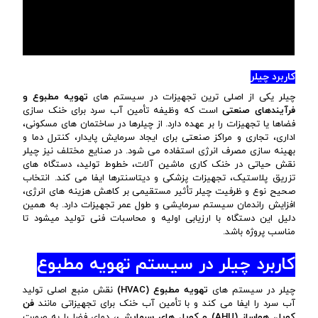
کاربرد چیلر
چیلر یکی از اصلی ترین تجهیزات در سیستم های
تهویه مطبوع و
فرآیندهای صنعتی
است که وظیفه تأمین آب سرد برای خنک سازی
فضاها یا تجهیزات را بر عهده دارد. از چیلرها در ساختمان های مسکونی،
اداری، تجاری و مراکز صنعتی برای ایجاد سرمایش پایدار، کنترل دما و
بهینه سازی مصرف انرژی استفاده می شود. در صنایع مختلف نیز چیلر
نقش حیاتی در خنک کاری ماشین آلات، خطوط تولید، دستگاه های
تزریق پلاستیک، تجهیزات پزشکی و دیتاسنترها ایفا می کند. انتخاب
صحیح نوع و ظرفیت چیلر تأثیر مستقیمی بر کاهش هزینه های انرژی،
افزایش راندمان سیستم سرمایشی و طول عمر تجهیزات دارد. به همین
دلیل این دستگاه با ارزیابی اولیه و محاسبات فنی تولید میشود تا
مناسب پروژه باشد.
کاربرد چیلر در سیستم تهویه مطبوع
چیلر در سیستم های
تهویه مطبوع (
HVAC
)
نقش منبع اصلی تولید
آب سرد را ایفا می کند و با تأمین آب خنک برای تجهیزاتی مانند
فن
کویل، هواساز (
AHU
) و کویل های سرمایشی
، دمای فضا را به صورت