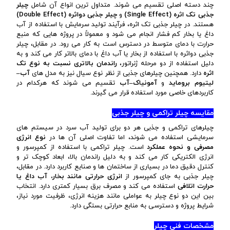
چند دسته اصلی تقسیم می شوند. متداول ترین انواع آن شامل
چیلر
جذبی تک اثره (
Single Effect
)
و
چیلر جذبی دواثره (
Double Effect
)
هستند. در چیلر جذبی تک اثره، فرآیند تولید سرمایش با استفاده از آب
داغ یا بخار کم فشار انجام می شود و معمولاً در پروژه هایی که منبع
حرارت با دمای متوسط در دسترس است به کار می رود. در مقابل، چیلر
جذبی دواثره با استفاده از بخار یا آب داغ با دمای بالاتر کار می کند و به
دلیل استفاده از دو مرحله ژنراتور،
راندمان بالاتری نسبت به نوع تک
اثره
دارد. همچنین چیلرهای جذبی از نظر نوع سیال نیز به مدل های
آب–
لیتیوم بروماید
و
آمونیاک–آب
تقسیم می شوند که هرکدام در
کاربردهای خاصی مورد استفاده قرار می گیرند.
مقایسه چیلر تراکمی و چیلر جذبی
چیلرهای تراکمی و جذبی هر دو برای تولید آب سرد در سیستم های
سرمایشی استفاده می شوند، اما تفاوت اصلی آن ها در
نوع انرژی
مصرفی و نحوه عملکرد
است. چیلر تراکمی با استفاده از کمپرسور و
انرژی الکتریکی کار می کند و به دلیل راندمان بالا، ابعاد کوچک تر و
کنترل دقیق دما در بسیاری از ساختمان ها و صنایع کاربرد دارد. در مقابل،
چیلر جذبی به جای کمپرسور از
انرژی حرارتی مانند بخار، آب داغ یا
حرارت اتلافی
استفاده می کند و مصرف برق بسیار کمتری دارد. انتخاب
بین این دو نوع چیلر به عواملی مانند هزینه انرژی، ظرفیت مورد نیاز،
شرایط پروژه و دسترسی به منابع حرارتی بستگی دارد.
مشخصات فنی چیلر