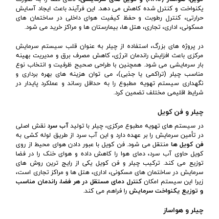
یکنواخت و کنترل شده کاهش می دهد. این فرآیند باعث ایجاد آسایش
حرارتی، کنترل رطوبت و حفظ کیفیت هوای داخلی در ساختمان های
مسکونی، اداری، تجاری، هتل ها، بیمارستان ها و مراکز خرید می شود.
در پروژه های بزرگ، استفاده از چیلر به عنوان قلب سیستم سرمایش
مرکزی باعث افزایش راندمان انرژی، کاهش مصرف برق و مدیریت بهینه
بار سرمایشی می شود. همچنین با طراحی صحیح ظرفیت و انتخاب نوع
مناسب چیلر (تراکمی یا جذبی)، می توان هزینه های بهره برداری و
نگهداری سیستم تهویه مطبوع را به حداقل رساند و عملکرد پایدار در
شرایط اقلیمی مختلف تضمین کرد.
چیلر و فن کویل
در سیستم های تهویه مطبوع مرکزی، چیلر با تولید
آب سرد
نقش اصلی
در تأمین سرمایش را بر عهده دارد و این آب سرد از طریق لوله کشی به
فن کویل ها
منتقل می شود. فن کویل با عبور دادن هوای محیط از روی
کویل حاوی آب سرد، دمای هوا را کاهش داده و هوای خنک را در فضا
توزیع می کند. ترکیب چیلر و فن کویل یکی از رایج ترین روش های
سرمایش در ساختمان های مسکونی، اداری، هتل ها و مراکز تجاری است،
زیرا این سیستم امکان
کنترل دمای مستقل در هر فضا، راندمان مناسب
و توزیع یکنواخت سرمایش
را فراهم می کند.
چیلر و هواساز