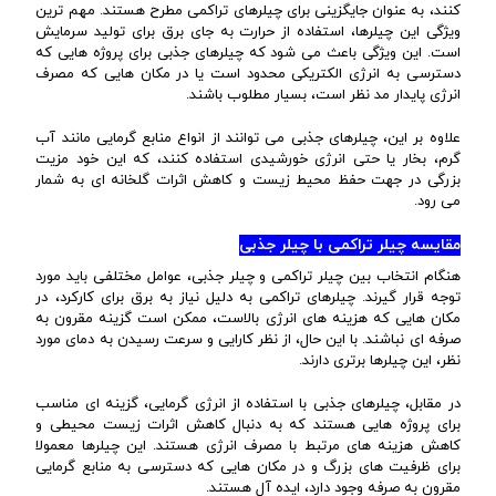
کنند، به عنوان جایگزینی برای چیلرهای تراکمی مطرح هستند. مهم ترین
ویژگی این چیلرها، استفاده از حرارت به جای برق برای تولید سرمایش
است. این ویژگی باعث می شود که چیلرهای جذبی برای پروژه هایی که
دسترسی به انرژی الکتریکی محدود است یا در مکان هایی که مصرف
انرژی پایدار مد نظر است، بسیار مطلوب باشند.
علاوه بر این، چیلرهای جذبی می توانند از انواع منابع گرمایی مانند آب
گرم، بخار یا حتی انرژی خورشیدی استفاده کنند، که این خود مزیت
بزرگی در جهت حفظ محیط زیست و کاهش اثرات گلخانه ای به شمار
می رود.
مقایسه چیلر تراکمی با چیلر جذبی
هنگام انتخاب بین چیلر تراکمی و چیلر جذبی، عوامل مختلفی باید مورد
توجه قرار گیرند. چیلرهای تراکمی به دلیل نیاز به برق برای کارکرد، در
مکان هایی که هزینه های انرژی بالاست، ممکن است گزینه مقرون به
صرفه ای نباشند. با این حال، از نظر کارایی و سرعت رسیدن به دمای مورد
نظر، این چیلرها برتری دارند.
در مقابل، چیلرهای جذبی با استفاده از انرژی گرمایی، گزینه ای مناسب
برای پروژه هایی هستند که به دنبال کاهش اثرات زیست محیطی و
کاهش هزینه های مرتبط با مصرف انرژی هستند. این چیلرها معمولا
برای ظرفیت های بزرگ و در مکان هایی که دسترسی به منابع گرمایی
مقرون به صرفه وجود دارد، ایده آل هستند.