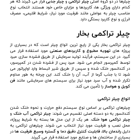
چیلرها در دو گروه اصلی
چیلر تراکمی
و
چیلر جذبی
قرار می گیرند که هر
کدام دارای ویژگی ها، کاربردها و مزایای خاص خود هستند. انتخاب نوع
مناسب چیلر به عواملی مانند ظرفیت مورد نیاز، شرایط اقلیمی، مصرف
انرژی و نوع کاربرد بستگی دارد.
چیلر تراکمی بخار
چیلر تراکمی بخار یکی از رایج ترین انواع چیلر است که در بسیاری از
پروژه های
تهویه مطبوع و کاربردهای صنعتی
مورد استفاده قرار می
گیرد. در این سیستم، فرآیند تولید سرمایش از طریق فشرده سازی مبرد
توسط کمپرسور انجام می شود. مبرد پس از فشرده شدن در کمپرسور،
در کندانسور خنک شده و سپس از طریق شیر انبساط وارد اواپراتور می
شود تا با جذب گرما از آب، آن را خنک کند. این چرخه به طور مداوم
تکرار شده و آب سرد مورد نیاز برای سیستم های سرمایشی مانند
فن
کویل و هواساز
را تأمین می کند.
انواع چیلر تراکمی
چیلرهای تراکمی بر اساس نوع سیستم دفع حرارت و نحوه خنک شدن
کندانسور به دو دسته اصلی تقسیم می شوند:
چیلر تراکمی آب خنک
و
چیلر تراکمی هوا خنک
. هر یک از این مدل ها بسته به شرایط پروژه،
محل نصب و ظرفیت مورد نیاز انتخاب می شوند. چیلرهای تراکمی به
دلیل
راندمان بالا، قابلیت کنترل دقیق دما و گستره وسیع ظرفیت ها
در
بسیاری از ساختمان ها و صنایع مورد استفاده قرار می گیرند.